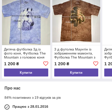
Дитяча футболка 3д із
3 д футолка Маунтін із
Дитя
фото коня, Футболка The
зображенням мамонта,
зобр
Mountain з головою коня
Футболка The Mountain з
Футб
— розмір 38*55 см, США
мамонтом — розмір 47*66
голо
1 200
1 200
1 2
₴
₴
см, США
34*4
Купити
Купити
Про нас
84% позитивних з 19 відгуків за рік
Працює з 28.01.2016