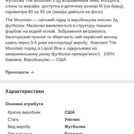
Футболка The Mountain з 3д зображенням лева, носорога,
слона та жирафа доступна в дитячому розмірі М (на бирці),
параметри 40 на 55 см (заміри дивіться на фото)
The Mountain — світовий лідер із виробництва якісних 3д
футболок. Малюнки вживляються в структуру тканини
фарбою на водній основі. Зображення витримують
багаторазові прання та зберігають свій первісний вигляд
навіть через 3-4 роки експлуатації виробу. Компанії The
Mountain поряд із Liquid Blue є лідерськими на
американському ринку футболок преміум'якості. 100%
бавовна. Виробництво — США
Приховати
Характеристики
Основні атрибути
Країна виробник
США
Стать
Унісекс
Вид виробу
Футболка
Тип тканини
Бавовна