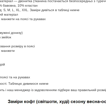
матеріал — двонитка (тканина постачається безпосередньо з Туреч
% бавовна, 10% еластан
: S, M, L, XL, XXL. Заміри дивіться в таблиці нижче
ий матеріал
і манжети на поясі та рукавах
вужені донизу)
з змійок
вання розміру в поясі
і манжети
крій
поясі та на рукавах
вності. Таблицю дивимося нижче
авить і наш менеджер із задоволенням підбере ваш правильний розм