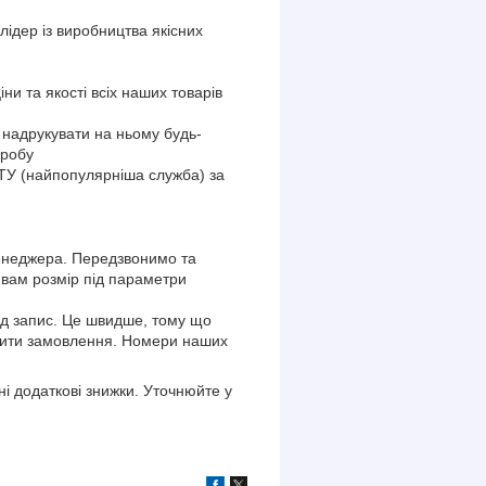
лідер із виробництва якісних
и та якості всіх наших товарів
надрукувати на ньому будь-
еробу
У (найпопулярніша служба) за
енеджера. Передзвонимо та
 вам розмір під параметри
ід запис. Це швидше, тому що
рмити замовлення. Номери наших
і додаткові знижки. Уточнюйте у