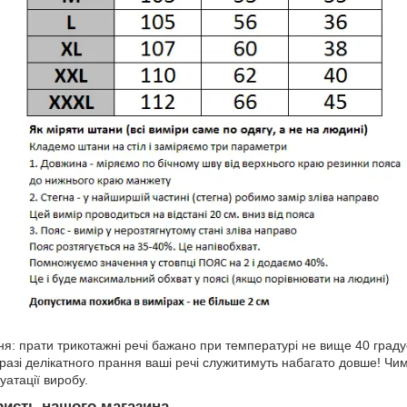
я: прати трикотажні речі бажано при температурі не вище 40 граду
У разі делікатного прання ваші речі служитимуть набагато довше! 
уатації виробу.
ористь нашого магазина