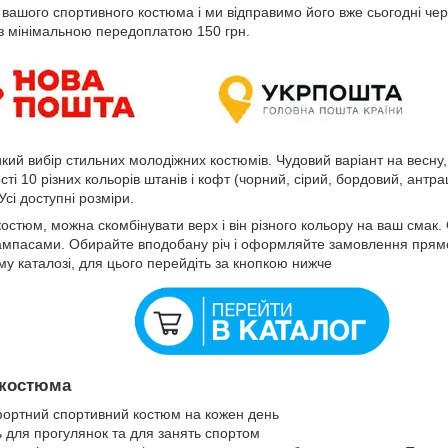
р вашого спортивного костюма і ми відправимо його вже сьогодні 
з мінімальною передоплатою 150 грн.
кий вибір стильних молодіжних костюмів. Чудовий варіант на весну,
ті 10 різних кольорів штанів і кофт (чорний, сірий, бордовий, антрац
Усі доступні розміри.
стюм, можна скомбінувати верх і він різного кольору на ваш смак. 
ампасами. Обирайте вподобану річ і оформляйте замовлення прямо 
у каталозі, для цього перейдіть за кнопкою нижче
 костюма
фортний спортивний костюм на кожен день
ь для прогулянок та для занять спортом