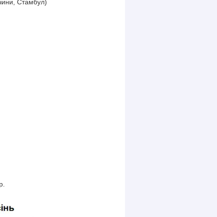
чини, Стамбул)
ір.