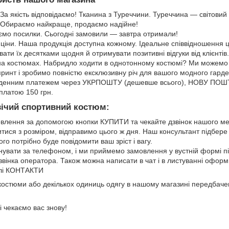
За якість відповідаємо! Тканина з Туреччини. Туреччина — світовий 
. Обираємо найкраще, продаємо надійне!
ємо посилки. Сьогодні замовили — завтра отримали!
ціни. Наша продукція доступна кожному. Ідеальне співвідношення цін
ати їх десятками щодня й отримувати позитивні відгуки від клієнтів.
на костюмах. Набридло ходити в однотонному костюмі? Ми можемо 
 принт і зробимо повністю ексклюзивну річ для вашого модного гард
денним платежем через УКРПОШТУ (дешевше всього), НОВУ ПОШТ
платою 150 грн.
вічий спортивний костюм:
лення за допомогою кнопки КУПИТИ та чекайте дзвінок нашого м
ися з розміром, відправимо цього ж дня. Наш консультант підбере
ого потрібно буде повідомити ваш зріст і вагу.
увати за телефоном, і ми приймемо замовлення у вустній формі п
дзвінка оператора. Також можна написати в чат і в листуванні офо
ілі КОНТАКТИ
костюми або декількох одиниць одягу в нашому магазині передбачен
і чекаємо вас знову!