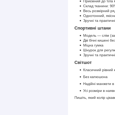
Приємний до тіла 
Склад тканини: 90
Весь розмірний ряд
Однотонний, якісн
Зручні та практичн
Спортивні штани
Модель — слім (за
Дві бічні кишені бе
Міцна гумка
Шнурок для регулю
Зручні та практичн
Світшот
Класичний рівний 
Без капюшона
Надійні манжети в 
Усі розміри в ная
Пишіть, який колір цік