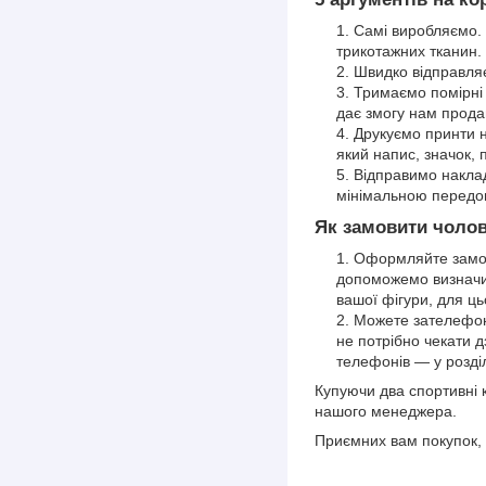
Самі виробляємо. 
трикотажних тканин
Швидко відправля
Тримаємо помірні 
дає змогу нам продав
Друкуємо принти 
який напис, значок,
Відправимо накла
мінімальною передо
Як замовити чоло
Оформляйте замов
допоможемо визначит
вашої фігури, для ць
Можете зателефон
не потрібно чекати 
телефонів — у розд
Купуючи два спортивні 
нашого менеджера.
Приємних вам покупок, 