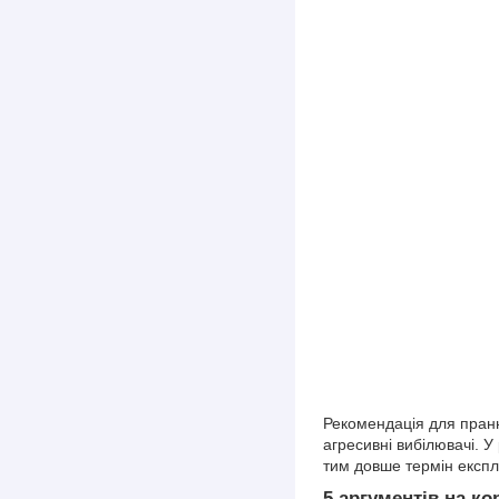
Рекомендація для пранн
агресивні вибілювачі. 
тим довше термін експл
5 аргументів на к