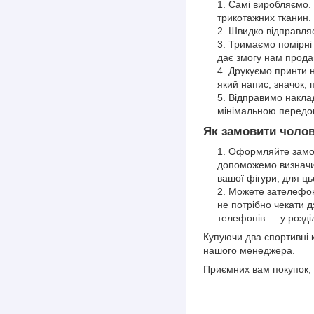
Самі виробляємо. 
трикотажних тканин
Швидко відправля
Тримаємо помірні 
дає змогу нам продав
Друкуємо принти 
який напис, значок,
Відправимо накла
мінімальною передо
Як замовити чоло
Оформляйте замов
допоможемо визначит
вашої фігури, для ць
Можете зателефон
не потрібно чекати 
телефонів — у розд
Купуючи два спортивні 
нашого менеджера.
Приємних вам покупок, 