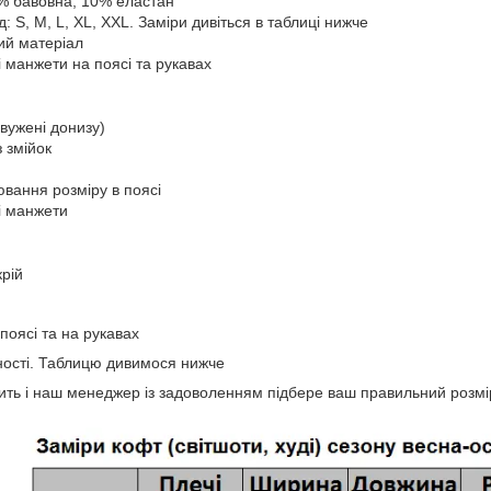
% бавовна, 10% еластан
: S, M, L, XL, XXL. Заміри дивіться в таблиці нижче
ий матеріал
і манжети на поясі та рукавах
вужені донизу)
з змійок
вання розміру в поясі
і манжети
крій
поясі та на рукавах
вності. Таблицю дивимося нижче
авить і наш менеджер із задоволенням підбере ваш правильний розм