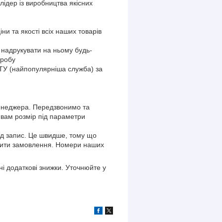
лідер із виробництва якісних
и та якості всіх наших товарів
надрукувати на ньому будь-
еробу
У (найпопулярніша служба) за
енеджера. Передзвонимо та
 вам розмір під параметри
ід запис. Це швидше, тому що
рмити замовлення. Номери наших
і додаткові знижки. Уточнюйте у