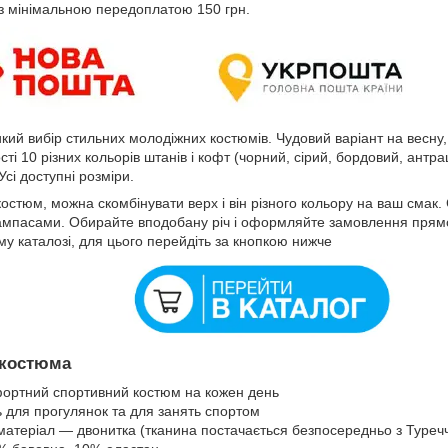
з мінімальною передоплатою 150 грн.
кий вибір стильних молодіжних костюмів. Чудовий варіант на весну,
ті 10 різних кольорів штанів і кофт (чорний, сірий, бордовий, антрац
Усі доступні розміри.
стюм, можна скомбінувати верх і він різного кольору на ваш смак. 
ампасами. Обирайте вподобану річ і оформляйте замовлення прямо 
у каталозі, для цього перейдіть за кнопкою нижче
 костюма
фортний спортивний костюм на кожен день
ь для прогулянок та для занять спортом
матеріал — двонитка (тканина постачається безпосередньо з Туреч