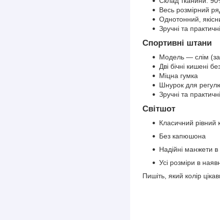
Склад тканини: 90
Весь розмірний ряд
Однотонний, якісн
Зручні та практичн
Спортивні штани
Модель — слім (за
Дві бічні кишені бе
Міцна гумка
Шнурок для регулю
Зручні та практичн
Світшот
Класичний рівний 
Без капюшона
Надійні манжети в 
Усі розміри в ная
Пишіть, який колір цік