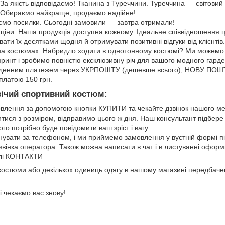
За якість відповідаємо! Тканина з Туреччини. Туреччина — світовий 
. Обираємо найкраще, продаємо надійне!
ємо посилки. Сьогодні замовили — завтра отримали!
ціни. Наша продукція доступна кожному. Ідеальне співвідношення цін
ати їх десятками щодня й отримувати позитивні відгуки від клієнтів.
на костюмах. Набридло ходити в однотонному костюмі? Ми можемо 
 принт і зробимо повністю ексклюзивну річ для вашого модного гард
денним платежем через УКРПОШТУ (дешевше всього), НОВУ ПОШТ
платою 150 грн.
вічий спортивний костюм:
лення за допомогою кнопки КУПИТИ та чекайте дзвінок нашого м
ися з розміром, відправимо цього ж дня. Наш консультант підбере
ого потрібно буде повідомити ваш зріст і вагу.
увати за телефоном, і ми приймемо замовлення у вустній формі п
дзвінка оператора. Також можна написати в чат і в листуванні офо
ілі КОНТАКТИ
костюми або декількох одиниць одягу в нашому магазині передбачен
і чекаємо вас знову!