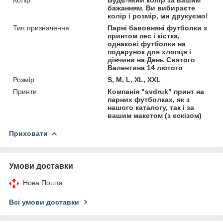
бажанням. Ви вибираєте
колір і розмір, ми друкуємо!
Тип призначення
Парні бавовняні футболки з
принтом пес і кістка,
однакові футболки на
подарунок для хлопця і
дівчини на День Святого
Валентина 14 лютого
Розмір
S, M, L, XL, XXL
Принти
Компанія "svdruk" принт на
парних футболках, як з
нашого каталогу, так і за
вашим макетом (з ескізом)
Приховати
Умови доставки
Нова Пошта
Всі умови доставки