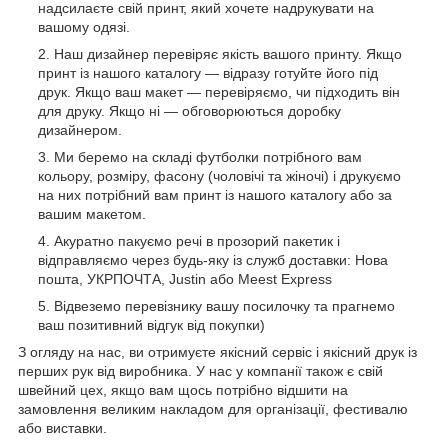
надсилаєте свій принт, який хочете надрукувати на
вашому одязі.
Наш дизайнер перевіряє якість вашого принту. Якщо
принт із нашого каталогу — відразу готуйте його під
друк. Якщо ваш макет — перевіряємо, чи підходить він
для друку. Якщо ні — обговорюються доробку
дизайнером.
Ми беремо на складі футболки потрібного вам
кольору, розміру, фасону (чоловічі та жіночі) і друкуємо
на них потрібний вам принт із нашого каталогу або за
вашим макетом.
Акуратно пакуємо речі в прозорий пакетик і
відправляємо через будь-яку із служб доставки: Нова
пошта, УКРПОЧТА, Justin або Meest Express
Відвеземо перевізнику вашу посилочку та прагнемо
ваш позитивний відгук від покупки)
З огляду на нас, ви отримуєте якісний сервіс і якісний друк із
перших рук від виробника. У нас у компанії також є свій
швейний цех, якщо вам щось потрібно відшити на
замовлення великим накладом для організації, фестивалю
або виставки.