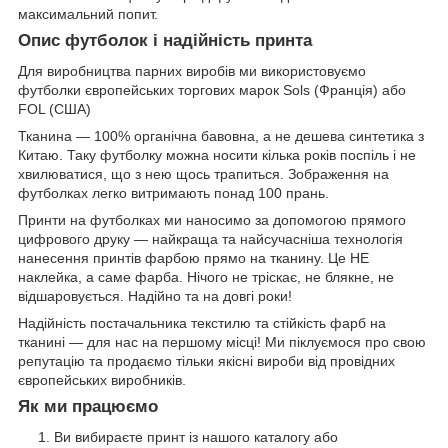
максимальний попит.
Опис футболок і надійність принта
Для виробництва парних виробів ми використовуємо
футболки європейських торгових марок Sols (Франція) або
FOL (США)
Тканина — 100% органічна бавовна, а не дешева синтетика з
Китаю. Таку футболку можна носити кілька років поспіль і не
хвилюватися, що з нею щось трапиться. Зображення на
футболках легко витримають понад 100 прань.
Принти на футболках ми наносимо за допомогою прямого
цифрового друку — найкраща та найсучасніша технологія
нанесення принтів фарбою прямо на тканину. Це НЕ
наклейка, а саме фарба. Нічого не тріскає, не блякне, не
відшаровується. Надійно та на довгі роки!
Надійність постачальника текстилю та стійкість фарб на
тканині — для нас на першому місці! Ми піклуємося про свою
репутацію та продаємо тільки якісні вироби від провідних
європейських виробників.
Як ми працюємо
Ви вибираєте принт із нашого каталогу або