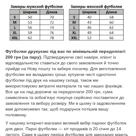
Футболки друкуємо під вас по мінімальній передоплаті
200 грн (за пару).
Підтверджуючи свої наміри, клієнт із
відповідальністю ставиться до свого замовлення й точно
прийде на Нову пошту та забере посилку. Для виготовлення
футболки ми вкладаємо гроші, купуючи чисті однотонні
футболки під друк на нашому складі, також ми
використовуємо витратні матеріали та час наших фахівців.
Все це на лад дорожче за передоплати 200 грн, сума
символічна та зобов'язує покупця серйозно поставитися до
замовлення та вибору розміру. Ми в цьому із задоволенням
вам допоможемо так, щоб подарунок потішив вашу
половинку.
У нашому інтернет-магазині великий вибір парних футболок
для двох. Парні футболки — хіт продажів із 20 січня до 14
лютого. Саме в цьому період футболки для закоханих мають