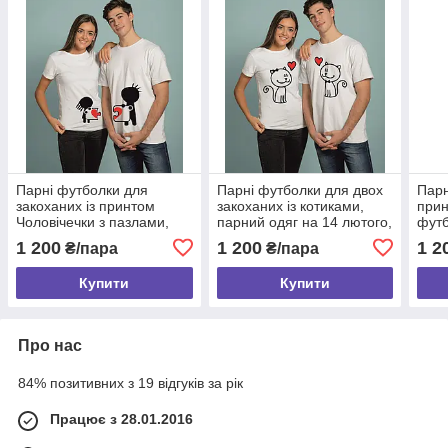
Парні футболки для
Парні футболки для двох
Парн
закоханих із принтом
закоханих із котиками,
прин
Чоловічечки з пазлами,
парний одяг на 14 лютого,
футб
прикольні майки для двох
однакові футболки для
зако
1 200
1 200
1 2
₴/пара
₴/пара
на 14 лютого
пари
14 л
Купити
Купити
Про нас
84% позитивних з 19 відгуків за рік
Працює з 28.01.2016