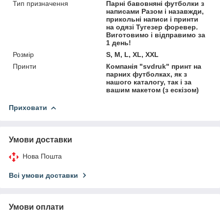
Тип призначення
Парні бавовняні футболки з
написами Разом і назавжди,
прикольні написи і принти
на одязі Тугезер форевер.
Виготовимо і відправимо за
1 день!
Розмір
S, M, L, XL, XXL
Принти
Компанія "svdruk" принт на
парних футболках, як з
нашого каталогу, так і за
вашим макетом (з ескізом)
Приховати
Умови доставки
Нова Пошта
Всі умови доставки
Умови оплати