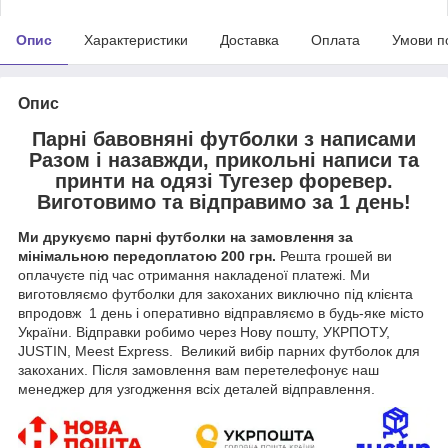
Опис
Характеристики
Доставка
Оплата
Умови п
Опис
Парні бавовняні футболки з написами
Разом і назавжди, прикольні написи та
принти на одязі Тугезер форевер.
Виготовимо та відправимо за 1 день!
Ми друкуємо парні футболки на замовлення за
мінімальною передоплатою 200 грн.
Решта грошей ви
оплачуєте під час отримання накладеної платежі. Ми
виготовляємо футболки для закоханих виключно під клієнта
впродовж 1 день і оперативно відправляємо в будь-яке місто
України. Відправки робимо через Нову пошту, УКРПОТУ,
JUSTIN, Meest Express. Великий вибір парних футболок для
закоханих. Після замовлення вам перетелефонує наш
менеджер для узгодження всіх деталей відправлення.