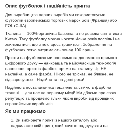
Опис футболок і надійність принта
Для виробництва парних виробів ми використовуємо
футболки європейських торгових марок Sols (Франція) або
FOL (США)
Тканина — 100% органічна бавовна, а не дешева синтетика з
Китаю. Таку футболку можна носити кілька років поспіль і не
хвилюватися, що з нею щось трапиться. Зображення на
футболках легко витримають понад 100 прань.
Принти на футболках ми наносимо за допомогою прямого
цифрового друку — найкраща та найсучасніша технологія
нанесення принтів фарбою прямо на тканину. Це НЕ
наклейка, а саме фарба. Нічого не тріскає, не блякне, не
відшаровується. Надійно та на довгі роки!
Надійність постачальника текстилю та стійкість фарб на
тканині — для нас на першому місці! Ми дбаємо про свою
репутацію та продаємо тільки якісні вироби від провідних
європейських виробників.
Як ми працюємо
Ви вибираєте принт із нашого каталогу або
надсилаєте свій принт, який хочете надрукувати на