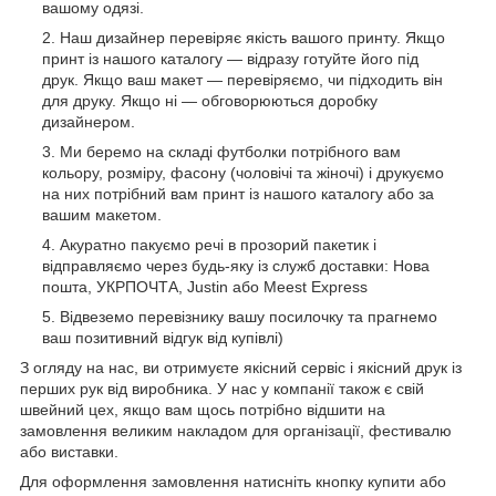
вашому одязі.
Наш дизайнер перевіряє якість вашого принту. Якщо
принт із нашого каталогу — відразу готуйте його під
друк. Якщо ваш макет — перевіряємо, чи підходить він
для друку. Якщо ні — обговорюються доробку
дизайнером.
Ми беремо на складі футболки потрібного вам
кольору, розміру, фасону (чоловічі та жіночі) і друкуємо
на них потрібний вам принт із нашого каталогу або за
вашим макетом.
Акуратно пакуємо речі в прозорий пакетик і
відправляємо через будь-яку із служб доставки: Нова
пошта, УКРПОЧТА, Justin або Meest Express
Відвеземо перевізнику вашу посилочку та прагнемо
ваш позитивний відгук від купівлі)
З огляду на нас, ви отримуєте якісний сервіс і якісний друк із
перших рук від виробника. У нас у компанії також є свій
швейний цех, якщо вам щось потрібно відшити на
замовлення великим накладом для організації, фестивалю
або виставки.
Для оформлення замовлення натисніть кнопку купити або