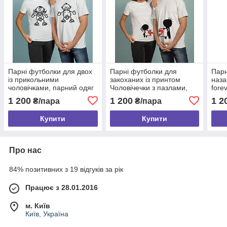
Парні футболки для двох
Парні футболки для
Парн
із прикольними
закоханих із принтом
наза
чоловічками, парний одяг
Чоловічечки з пазлами,
fore
майки для закоханих на
прикольні майки для двох
футб
1 200
1 200
1 2
₴/пара
₴/пара
подарунок 14 лютого
на 14 лютого
зако
Купити
Купити
Про нас
84% позитивних з 19 відгуків за рік
Працює з 28.01.2016
м. Київ
Київ, Україна