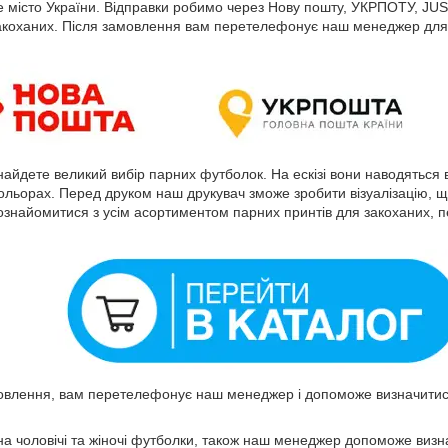
е місто України. Відправки робимо через Нову пошту, УКРПОТУ, JUS
акоханих. Після замовлення вам перетелефонує наш менеджер для 
найдете великий вибір парних футболок. На ескізі вони наводяться 
кольорах. Перед друком наш друкувач зможе зробити візуалізацію, 
ознайомитися з усім асортиментом парних принтів для закоханих, пе
влення, вам перетелефонує наш менеджер і допоможе визначитися 
а чоловічі та жіночі футболки, також наш менеджер допоможе визна