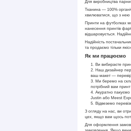
Для виробництва парних
Тканина — 100% органіч
хвилюватися, що з нею
Принти на футболках м
нанесення принтів фарб
відшаровується. Надійно
Надійність постачальни
та продаємо тільки якіс
Як ми працюємо
Ви вибираєте прин
Наш дизайнер пере
ваш макет — перевір
Ми беремо на склад
потрібний вам принт
Акуратно пакуємо 
Justin або Meest Exp
Відвеземо перевіз
З огляду на нас, ви отр
цех, якщо вам щось пот
Для оформлення замовл
замовлення. Якщо вини