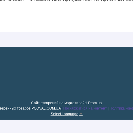
Сайт створений на маркетплейсі
Prom.ua
Магазин проверенных товаров PODVAL.СOM.UA |
Поскаржитися на контент
|
Політика кон
Select Language
▼