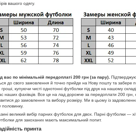
ірів вашого одягу.
 вас по мінімальній передоплаті 200 грн (за пару).
Підтверджуюч
ться до свого замовлення й точно прийде на Нову пошту та забере 
гроші, купуючи чисті однотонні футболки під друк на нашому склад
ас наших фахівців. Все це на лад дорожче за передоплати 200 грн, 
витися до замовлення та вибору розміру. Ми в цьому із задоволе
у половинку.
ині великий вибір парних футболок для двох. Парні футболки — хіт 
утболки для закоханих мають максимальний попит.
адійність принта