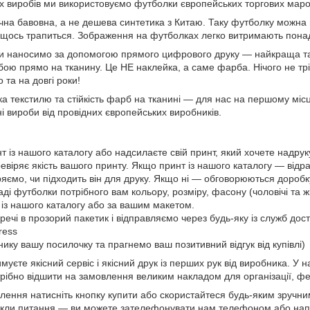
 виробів ми використовуємо футболки європейських торгових маро
на бавовна, а не дешева синтетика з Китаю. Таку футболку можна но
 щось трапиться. Зображення на футболках легко витримають пона
и наносимо за допомогою прямого цифрового друку — найкраща та
ою прямо на тканину. Це НЕ наклейка, а саме фарба. Нічого не тріс
 та на довгі роки!
ка текстилю та стійкість фарб на тканині — для нас на першому міс
ні вироби від провідних європейських виробників.
т із нашого каталогу або надсилаєте свій принт, який хочете надру
віряє якість вашого принту. Якщо принт із нашого каталогу — відраз
яємо, чи підходить він для друку. Якщо ні — обговорюються дороб
і футболки потрібного вам кольору, розміру, фасону (чоловічі та жі
 із нашого каталогу або за вашим макетом.
речі в прозорий пакетик і відправляємо через будь-яку із служб до
ress
нику вашу посилочку та прагнемо ваш позитивний відгук від купівлі)
имуєте якісний сервіс і якісний друк із перших рук від виробника. У 
рібно відшити на замовлення великим накладом для організації, ф
ення натисніть кнопку купити або скористайтеся будь-яким зруч
кли питання — ви можете зателефонувати нам телефоном або напи