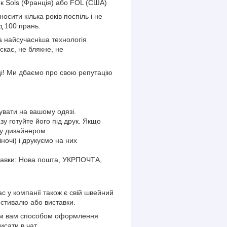
к Sols (Франція) або FOL (США)
сити кілька років поспіль і не
д 100 прань.
 найсучасніша технологія
кає, не блякне, не
ці! Ми дбаємо про свою репутацію
кувати на вашому одязі.
у готуйте його під друк. Якщо
ку дизайнером.
ночі) і друкуємо на них
ставки: Нова пошта, УКРПОЧТА,
нас у компанії також є свій швейний
естивалю або виставки.
ним вам способом оформлення
сати в чат.