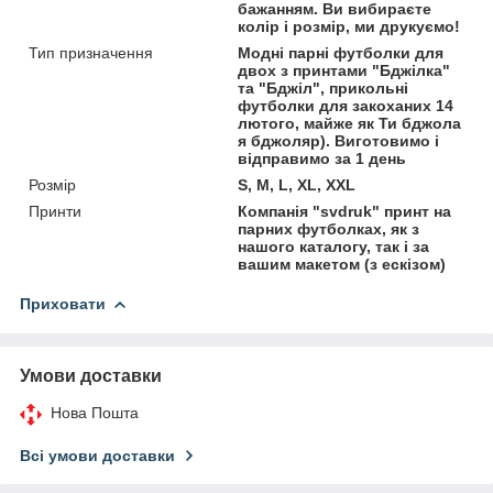
бажанням. Ви вибираєте
колір і розмір, ми друкуємо!
Тип призначення
Модні парні футболки для
двох з принтами "Бджілка"
та "Бджіл", прикольні
футболки для закоханих 14
лютого, майже як Ти бджола
я бджоляр). Виготовимо і
відправимо за 1 день
Розмір
S, M, L, XL, XXL
Принти
Компанія "svdruk" принт на
парних футболках, як з
нашого каталогу, так і за
вашим макетом (з ескізом)
Приховати
Умови доставки
Нова Пошта
Всі умови доставки