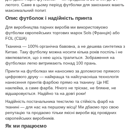
лютого. Саме в цьому період футболки для закоханих мають
максимальний попит.
Опис футболок і надійність принта
Для виробництва парних виробів ми використовуємо
футболки європейських торгових марок Sols (Франція) або
FOL (США)
Тканина — 100% органічна бавовна, а не дешева синтетика з
Китаю. Таку футболку можна носити кілька років поспіль і не
хвилюватися, що з нею щось трапиться. Зображення на
футболках легко витримають понад 100 прань.
Принти на футболках ми наносимо за допомогою прямого
цифрового друку — найкраща та найсучасніша технологія
нанесення принтів фарбою прямо на тканину. Це НЕ
наклейка, а саме фарба. Нічого не тріскає, не блякне, не
відшаровується. Надійно та на довгі роки!
Надійність постачальника текстилю та стійкість фарб на
тканині — для нас на першому місці! Ми дбаємо про свою
репутацію та продаємо тільки якісні вироби від провідних
європейських виробників.
Як ми працюємо