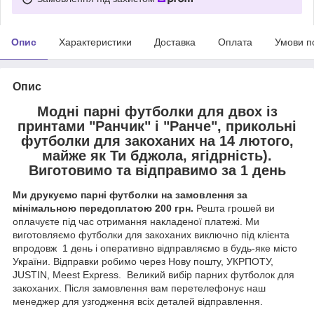
Опис
Характеристики
Доставка
Оплата
Умови п
Опис
Модні парні футболки для двох із
принтами "Ранчик" і "Ранче", прикольні
футболки для закоханих на 14 лютого,
майже як Ти бджола, ягідрність).
Виготовимо та відправимо за 1 день
Ми друкуємо парні футболки на замовлення за
мінімальною передоплатою 200 грн.
Решта грошей ви
оплачуєте під час отримання накладеної платежі. Ми
виготовляємо футболки для закоханих виключно під клієнта
впродовж 1 день і оперативно відправляємо в будь-яке місто
України. Відправки робимо через Нову пошту, УКРПОТУ,
JUSTIN, Meest Express. Великий вибір парних футболок для
закоханих. Після замовлення вам перетелефонує наш
менеджер для узгодження всіх деталей відправлення.