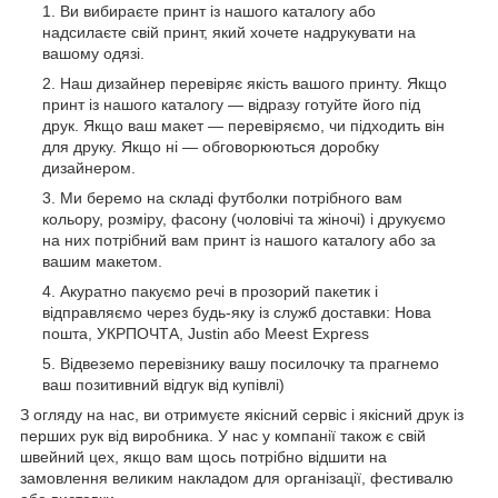
Ви вибираєте принт із нашого каталогу або
надсилаєте свій принт, який хочете надрукувати на
вашому одязі.
Наш дизайнер перевіряє якість вашого принту. Якщо
принт із нашого каталогу — відразу готуйте його під
друк. Якщо ваш макет — перевіряємо, чи підходить він
для друку. Якщо ні — обговорюються доробку
дизайнером.
Ми беремо на складі футболки потрібного вам
кольору, розміру, фасону (чоловічі та жіночі) і друкуємо
на них потрібний вам принт із нашого каталогу або за
вашим макетом.
Акуратно пакуємо речі в прозорий пакетик і
відправляємо через будь-яку із служб доставки: Нова
пошта, УКРПОЧТА, Justin або Meest Express
Відвеземо перевізнику вашу посилочку та прагнемо
ваш позитивний відгук від купівлі)
З огляду на нас, ви отримуєте якісний сервіс і якісний друк із
перших рук від виробника. У нас у компанії також є свій
швейний цех, якщо вам щось потрібно відшити на
замовлення великим накладом для організації, фестивалю