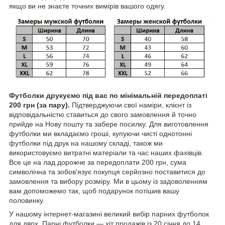
якщо ви не знаєте точних вимірів вашого одягу.
Футболки друкуємо під вас по мінімальній передоплаті
200 грн (за пару).
Підтверджуючи свої наміри, клієнт із
відповідальністю ставиться до свого замовлення й точно
прийде на Нову пошту та забере посилку. Для виготовлення
футболки ми вкладаємо гроші, купуючи чисті однотонні
футболки під друк на нашому складі, також ми
використовуємо витратні матеріали та час наших фахівців.
Все це на лад дорожче за передоплати 200 грн, сума
символічна та зобов'язує покупця серйозно поставитися до
замовлення та вибору розміру. Ми в цьому із задоволенням
вам допоможемо так, щоб подарунок потішив вашу
половинку.
У нашому інтернет-магазині великий вибір парних футболок
для двох. Парні футболки — хіт продажів із 20 січня до 14