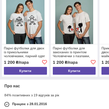
Парні футболки для двох
Парні футболки для
Прик
із прикольними
закоханих із принтом
двох
чоловічками, парний одяг
Чоловічечки з пазлами,
майк
майки для закоханих на
прикольні майки для двох
на п
1 200
1 200
1 2
₴/пара
₴/пара
подарунок 14 лютого
на 14 лютого
Купити
Купити
Про нас
84% позитивних з 19 відгуків за рік
Працює з 28.01.2016