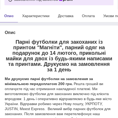
Опис
Характеристики
Доставка
Оплата
Умови п
Опис
Парні футболки для закоханих із
принтом "Магніти", парний одяг на
подарунок до 14 лютого, прикольні
майки для двох із будь-якими написами
та принтами. Друкуємо на замовлення
за 1 день
Ми друкуємо парні футболки на замовлення за
мінімальною передоплатою 200 грн.
Решта грошей ви
оплачуєте під час отримання накладеної платежі. Ми
виготовляємо футболки для закоханих виключно під клієнта
впродовж 1 день і оперативно відправляємо в будь-яке місто
України. Відправки робимо через Нову пошту, УКРПОТУ,
JUSTIN, Meest Express. Великий вибір парних футболок для
закоханих. Після замовлення вам перетелефонує наш