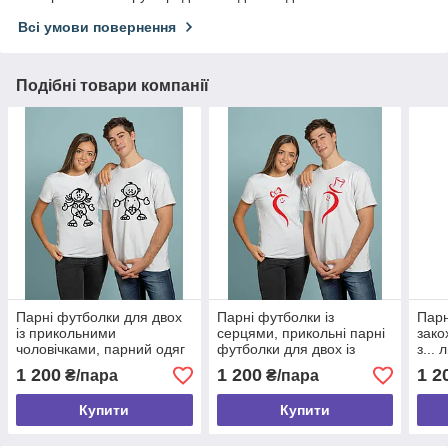
Всі умови повернення
Подібні товари компанії
Парні футболки для двох
Парні футболки із
Парн
із прикольними
серцями, прикольні парні
зако
чоловічками, парний одяг
футболки для двох із
з...
майки для закоханих на
написами та принтами
любо
1 200
1 200
1 2
₴/пара
₴/пара
подарунок 14 лютого
для закоханих
люто
Купити
Купити