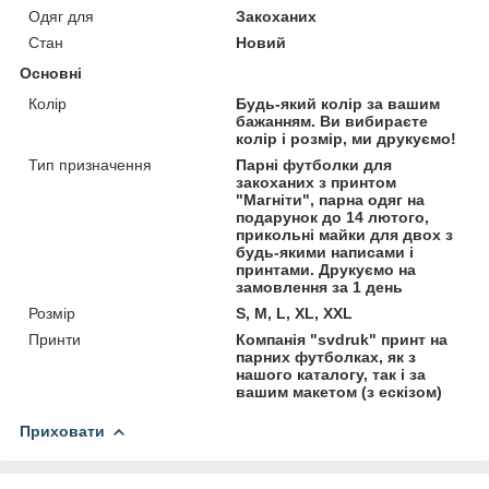
Одяг для
Закоханих
Стан
Новий
Основні
Колір
Будь-який колір за вашим
бажанням. Ви вибираєте
колір і розмір, ми друкуємо!
Тип призначення
Парні футболки для
закоханих з принтом
"Магніти", парна одяг на
подарунок до 14 лютого,
прикольні майки для двох з
будь-якими написами і
принтами. Друкуємо на
замовлення за 1 день
Розмір
S, M, L, XL, XXL
Принти
Компанія "svdruk" принт на
парних футболках, як з
нашого каталогу, так і за
вашим макетом (з ескізом)
Приховати