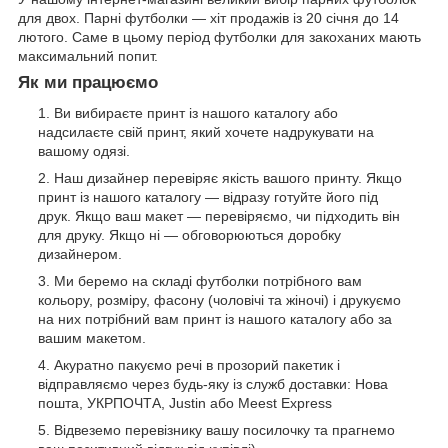
для двох. Парні футболки — хіт продажів із 20 січня до 14
лютого. Саме в цьому період футболки для закоханих мають
максимальний попит.
Як ми працюємо
Ви вибираєте принт із нашого каталогу або
надсилаєте свій принт, який хочете надрукувати на
вашому одязі.
Наш дизайнер перевіряє якість вашого принту. Якщо
принт із нашого каталогу — відразу готуйте його під
друк. Якщо ваш макет — перевіряємо, чи підходить він
для друку. Якщо ні — обговорюються доробку
дизайнером.
Ми беремо на складі футболки потрібного вам
кольору, розміру, фасону (чоловічі та жіночі) і друкуємо
на них потрібний вам принт із нашого каталогу або за
вашим макетом.
Акуратно пакуємо речі в прозорий пакетик і
відправляємо через будь-яку із служб доставки: Нова
пошта, УКРПОЧТА, Justin або Meest Express
Відвеземо перевізнику вашу посилочку та прагнемо