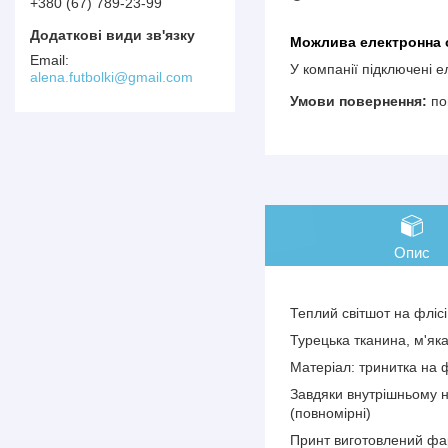
+380 (67) 789-23-99
У компанії підключені 
alena.futbolki@gmail.com
по
Опис
Теплий світшот на фліс
Турецька тканина, м'яка
Матеріал: тринитка на ф
Завдяки внутрішньому на
(повномірні)
Принт виготовлений фа