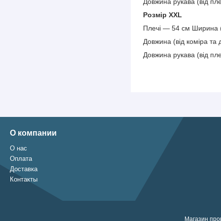
Довжина рукава (від пл
Розмір XXL
Плечі — 54 см Ширина (
Довжина (від коміра та
Довжина рукава (від пл
О компании
О нас
Оплата
Доставка
Контакты