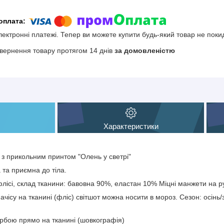
електронні платежі. Тепер ви можете купити будь-який товар не поки
вернення товару протягом 14 днів
за домовленістю
Характеристики
і з прикольним принтом "Олень у светрі"
 та приємна до тіла.
лісі, склад тканини: бавовна 90%, еластан 10% Міцні манжети на рук
чісу на тканині (фліс) світшот можна носити в мороз. Сезон: осінь/з
рбою прямо на тканині (шовкографія)