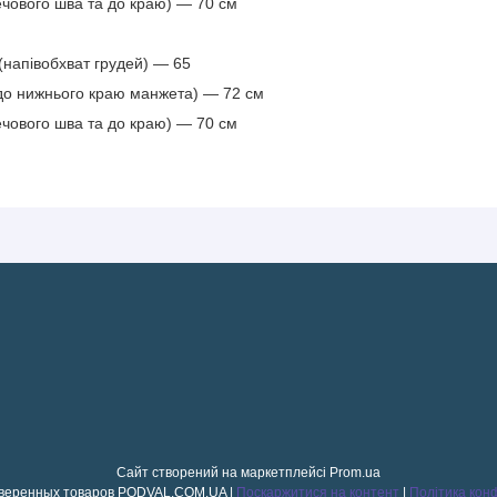
ечового шва та до краю) — 70 см
напівобхват грудей) — 65
 до нижнього краю манжета) — 72 см
ечового шва та до краю) — 70 см
Сайт створений на маркетплейсі
Prom.ua
Магазин проверенных товаров PODVAL.СOM.UA |
Поскаржитися на контент
|
Політика кон