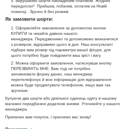
Вирушаємо шорти накладеним платіжом. Жодних
передоплат! Прийшов, побачив, оплатив на Новій
помилці. Зручно й без ризиків.
Як замовити шорти:
Оформляйте замовлення за допомогою кнопки
КУПИТИ та чекайте дзвінок нашого
менеджера. Передзвонимо та допоможемо визначитися
з розміром, відправимо цього ж дня. Наш консультант
підбере вам розмір під параметри вашої фігури, для
цього потрібно буде повідомити ваш зріст і вагу.
Можна оформити замовлення, натиснувши кнопку
ПЕРЕЗВИНІТЬ МНЕ. Вам тоді не потрібно
заповнювати форму даних, наш менеджер
перетелефонує й всю інформацію для відправлення
можна буде продиктувати телефоном, якщо вам так
зручніше.
Купуючи два шорти або декількох одиниць одягу в нашому
магазині передбачені додаткові знижки. Уточнюйте у нашого
менеджера.
Приємних вам покупок, і прагнемо вас знову!
Приховати