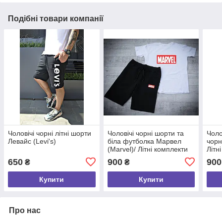
Подібні товари компанії
Чоловічі чорні літні шорти
Чоловічі чорні шорти та
Чоло
Левайс (Levi's)
біла футболка Марвел
чорн
(Marvel)/ Літні комплекти
Літн
для чоловіків
чоло
650
900
900
₴
₴
Купити
Купити
Про нас