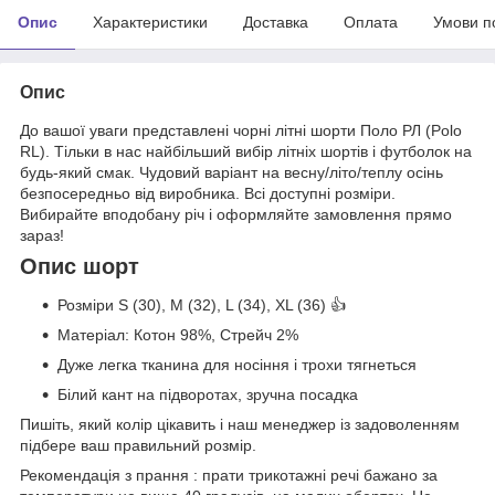
Опис
Характеристики
Доставка
Оплата
Умови п
Опис
До вашої уваги представлені чорні літні шорти Поло РЛ (Polo
RL). Тільки в нас найбільший вибір літніх шортів і футболок на
будь-який смак. Чудовий варіант на весну/літо/теплу осінь
безпосередньо від виробника. Всі доступні розміри.
Вибирайте вподобану річ і оформляйте замовлення прямо
зараз!
Опис шорт
Розміри S (30), M (32), L (34), XL (36) 👍
Матеріал: Котон 98%, Стрейч 2%
Дуже легка тканина для носіння і трохи тягнеться
Білий кант на підворотах, зручна посадка
Пишіть, який колір цікавить і наш менеджер із задоволенням
підбере ваш правильний розмір.
Рекомендація з прання : прати трикотажні речі бажано за