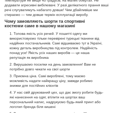
температури не вище 40 градусів, на малих обертах. Не
додавати агресивні вибілювачі. У разі делікатного прання ваші
речі слугуватимуть набагато довше! Чим дбайливіше ми
стираємо — тим довше термін есплуатації виробу.
Чому замовляють шорти та спортивні
костюми саме в нашому магазині
Топова якість усіх речей. У пошитті одягу ми
використовуємо тільки перевірені турецькі тканини від
надійних постачальників. Самі відшиваємо тут в Україні,
кожну деталь виробництва під контролем. Надійність
понад усе! Якість усіх наших виробів — це наша
репутація як виробника
Вирушаємо посилки на день замовлення! Вам не
потрібно довго чекати на свої шорти
Приємна ціна. Самі вироблені, тому маємо
можливість надати найкращу ціну, завжди робимо
знижки для постійних клієнтів
У нас свій друкований цех, що дає змогу робити будь-
які нанесення на одяг, втілити на шортах ваш
персональний напис, надрукуємо будь-який принт або
логотип бренда біля кишені