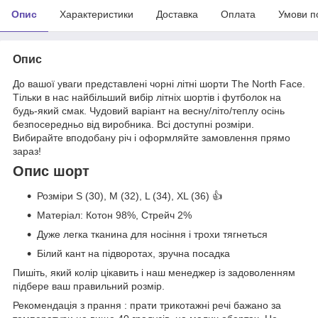
Опис
Характеристики
Доставка
Оплата
Умови п
Опис
До вашої уваги представлені чорні літні шорти The North Face.
Тільки в нас найбільший вибір літніх шортів і футболок на
будь-який смак. Чудовий варіант на весну/літо/теплу осінь
безпосередньо від виробника. Всі доступні розміри.
Вибирайте вподобану річ і оформляйте замовлення прямо
зараз!
Опис шорт
Розміри S (30), M (32), L (34), XL (36) 👍
Матеріал: Котон 98%, Стрейч 2%
Дуже легка тканина для носіння і трохи тягнеться
Білий кант на підворотах, зручна посадка
Пишіть, який колір цікавить і наш менеджер із задоволенням
підбере ваш правильний розмір.
Рекомендація з прання : прати трикотажні речі бажано за