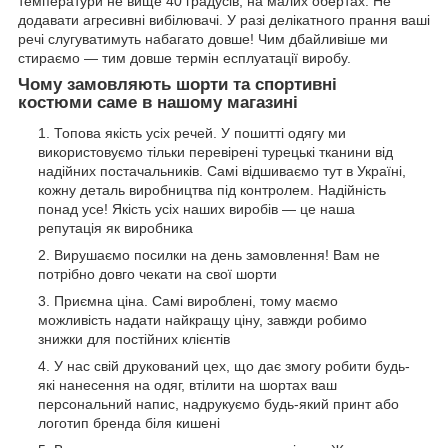
температури не вище 40 градусів, на малих обертах. Не
додавати агресивні вибілювачі. У разі делікатного прання ваші
речі слугуватимуть набагато довше! Чим дбайливіше ми
стираємо — тим довше термін есплуатації виробу.
Чому замовляють шорти та спортивні
костюми саме в нашому магазині
Топова якість усіх речей. У пошитті одягу ми
використовуємо тільки перевірені турецькі тканини від
надійних постачальників. Самі відшиваємо тут в Україні,
кожну деталь виробництва під контролем. Надійність
понад усе! Якість усіх наших виробів — це наша
репутація як виробника
Вирушаємо посилки на день замовлення! Вам не
потрібно довго чекати на свої шорти
Приємна ціна. Самі вироблені, тому маємо
можливість надати найкращу ціну, завжди робимо
знижки для постійних клієнтів
У нас свій друкований цех, що дає змогу робити будь-
які нанесення на одяг, втілити на шортах ваш
персональний напис, надрукуємо будь-який принт або
логотип бренда біля кишені