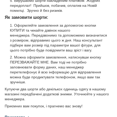
Вирушаємо шорти накладеним платіжом. Жодних
передоплат! Прийшов, побачив, оплатив на Новій
помилці. Зручно й без ризиків.
Як замовити шорти:
Оформляйте замовлення за допомогою кнопки
КУПИТИ та чекайте дзвінок нашого
менеджера. Передзвонимо та допоможемо визначитися
з розміром, відправимо цього ж дня. Наш консультант
підбере вам розмір під параметри вашої фігури, для
цього потрібно буде повідомити ваш зріст і вагу.
Можна оформити замовлення, натиснувши кнопку
ПЕРЕЗВАЖАЙТЕ МНЕ. Вам тоді не потрібно
заповнювати форму даних, наш менеджер
перетелефонує й всю інформацію для відправлення
можна буде продиктувати телефоном, якщо вам так
зручніше.
Купуючи два шорти або декількох одиниць одягу в нашому
магазині передбачені додаткові знижки. Уточнюйте у нашого
менеджера.
Приємних вам покупок, і прагнемо вас знову!
Приховати