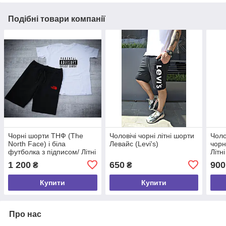
Подібні товари компанії
Чорні шорти ТНФ (The
Чоловічі чорні літні шорти
Чоло
North Face) і біла
Левайс (Levi's)
чорн
футболка з підписом/ Літні
Літн
комплекти для чоловіків
чоло
1 200
650
900
₴
₴
Купити
Купити
Про нас