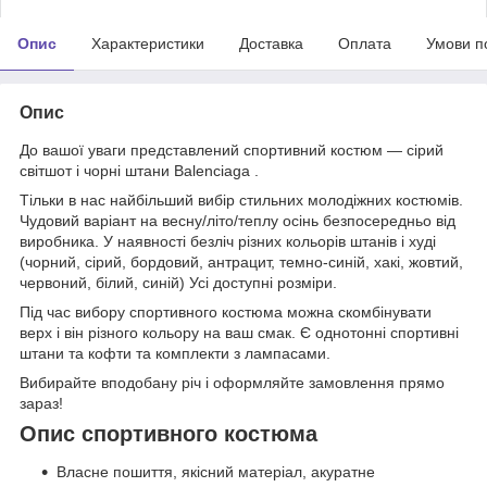
Опис
Характеристики
Доставка
Оплата
Умови п
Опис
До вашої уваги представлений спортивний костюм — сірий
світшот і чорні штани Balenciaga .
Тільки в нас найбільший вибір стильних молодіжних костюмів.
Чудовий варіант на весну/літо/теплу осінь безпосередньо від
виробника. У наявності безліч різних кольорів штанів і худі
(чорний, сірий, бордовий, антрацит, темно-синій, хакі, жовтий,
червоний, білий, синій) Усі доступні розміри.
Під час вибору спортивного костюма можна скомбінувати
верх і він різного кольору на ваш смак. Є однотонні спортивні
штани та кофти та комплекти з лампасами.
Вибирайте вподобану річ і оформляйте замовлення прямо
зараз!
Опис спортивного костюма
Власне пошиття, якісний матеріал, акуратне