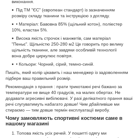
виконання.
Під ТМ "ЄС" (європеан стандарт) із зазначенням
розміру складу тканини та інструкцією з догляду.
• Матеріал: Бавовна 85% (щільний котон), поліестер
10%, еластан 5%.
Висока якість строчок і манжетів, сам матеріал
"Пеньє". Щільністю 250-280 м2 Це говорить про велику
щільність тканини, але завдяки особливій технології
вона добре циркулює повітря.
• Кольори: Чорний, сірий, темно-синій.
Пишіть, який колір цікавить і наш менеджер із задоволенням
підбере ваш правильний розмір.
Рекомендація з прання : прати трикотажні речі бажано за
температури не вище 40 градусів, на малих обертах. Не
додавати агресивні вибілювачі. У разі делікатного прання ваші
речі слугуватимуть набагато довше! Чим дбайливіше ми
стираємо — тим довше термін експлуатації виробу.
Чому замовляють спортивні костюми саме в
нашому магазині
Топова якість усіх речей. У пошитті одягу ми