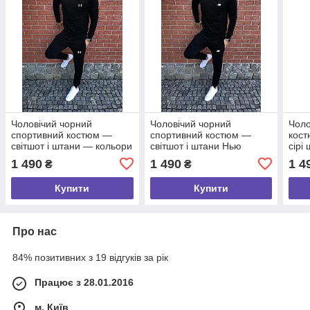
Чоловічий чорний
Чоловічий чорний
Чоло
спортивний костюм —
спортивний костюм —
кост
світшот і штани — кольори
світшот і штани Нью
сірі
на вибір/Весна-осінь
Беленс (New Balance)/
Весн
1 490
1 490
1 4
₴
₴
Весна-осінь
Купити
Купити
Про нас
84% позитивних з 19 відгуків за рік
Працює з 28.01.2016
м. Київ