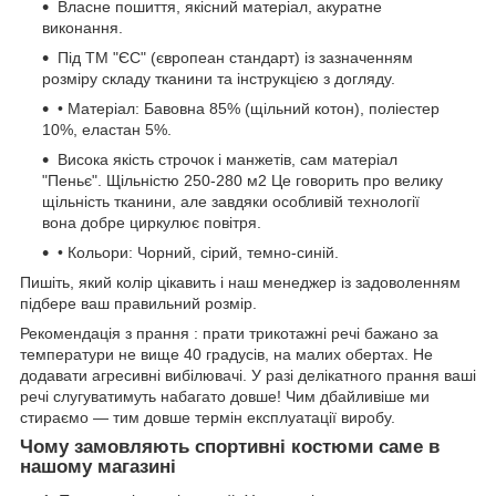
Власне пошиття, якісний матеріал, акуратне
виконання.
Під ТМ "ЄС" (європеан стандарт) із зазначенням
розміру складу тканини та інструкцією з догляду.
• Матеріал: Бавовна 85% (щільний котон), поліестер
10%, еластан 5%.
Висока якість строчок і манжетів, сам матеріал
"Пеньє". Щільністю 250-280 м2 Це говорить про велику
щільність тканини, але завдяки особливій технології
вона добре циркулює повітря.
• Кольори: Чорний, сірий, темно-синій.
Пишіть, який колір цікавить і наш менеджер із задоволенням
підбере ваш правильний розмір.
Рекомендація з прання : прати трикотажні речі бажано за
температури не вище 40 градусів, на малих обертах. Не
додавати агресивні вибілювачі. У разі делікатного прання ваші
речі слугуватимуть набагато довше! Чим дбайливіше ми
стираємо — тим довше термін експлуатації виробу.
Чому замовляють спортивні костюми саме в
нашому магазині