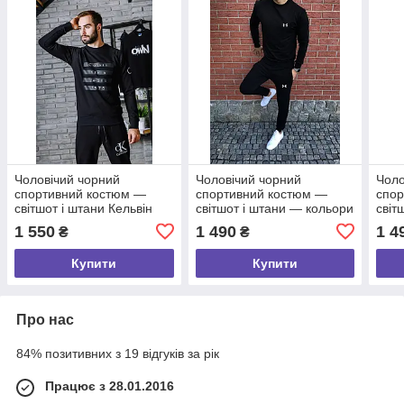
Чоловічий чорний
Чоловічий чорний
Чоло
спортивний костюм —
спортивний костюм —
спор
світшот і штани Кельвін
світшот і штани — кольори
світ
Кляйн (CK)/Весна-осінь
на вибір/Весна-осінь
Беле
1 550
1 490
1 4
₴
₴
Весн
Купити
Купити
Про нас
84% позитивних з 19 відгуків за рік
Працює з 28.01.2016