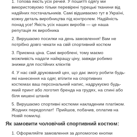
Топова якість усіх речей. У пошитті одягу ми
використовуємо тільки перевірені турецькі тканини від
надійних постачальників. Самі відшиваємо тут в Україні,
кожну деталь виробництва під контролем. Надійність
понад усе! Якість усіх наших виробів — це наша
репутація як виробника
Вирушаємо посилки на день замовлення! Вам не
потрібно довго чекати на свій спортивний костюм
Приємна ціна. Самі вироблені, тому маємо
можливість надати найкращу ціну, завжди робимо
знижки для постійних клієнтів
У нас свій друкований цех, що дає змогу робити будь-
які нанесення на одяг, втілити на спортивних
костюмах ваш персональний напис, надрукуємо будь-
який принт або логотип бренда на грудях, на спині або
біля кишені штанів
Вирушаємо спортивні костюми накладеним платіжом.
Жодних передоплат! Прийшов, побачив, оплатив на
Новій помилці.
Як замовити чоловічий спортивний костюм:
Оформляйте замовлення за допомогою кнопки