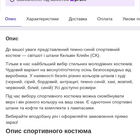
Опис
Характеристики
Доставка
Оплата
Умови п
Опис
До вашої уваги представлений темно-синій спортивний
костюм — світшот і штани Кельвін Кляйн (CK).
Тільки в нас найбільший вибір стильних молодіжних костюмів.
Чудовий варіант на весну/літо/теплу осінь безпосередньо від
виробника. У наявності безліч різних кольорів штанів і худі
(чорний, сірий, бордовий, антрацит, темно-синій, хакі, жовтий,
червоний, білий, синій) Усі доступні розміри.
Під час вибору спортивного костюма можна скомбінувати
верх і він різного кольору на ваш смак. Є однотонні спортивні
штани та кофти та комплекти з лампасами.
Вибирайте вподобану річ і оформляйте замовлення прямо
зараз!
Опис спортивного костюма