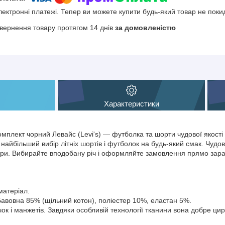
електронні платежі. Тепер ви можете купити будь-який товар не поки
вернення товару протягом 14 днів
за домовленістю
Характеристики
омплект чорний Левайс (Levi's) — футболка та шорти чудової якості
 найбільший вибір літніх шортів і футболок на будь-який смак. Чудов
зміри. Вибирайте вподобану річ і оформляйте замовлення прямо зара
матеріал.
Бавовна 85% (щільний котон), поліестер 10%, еластан 5%.
чок і манжетів. Завдяки особливій технології тканини вона добре ци