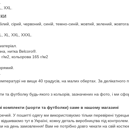
.
L, XXL.
лки
ілий, сірий, червоний, синій, темно-синій, жовтий, зелений, жовтог
 L, XL, XXL, XXXL.
матеріал.
на, нитка Belcoro®.
0 г/м2, кольорова 165 г/м2
.
 прямий.
.
пературі не вище 40 градусів, на малих обертах. За делікатного п
и та футболку будь-якого з кольорів, зазначених на фото, і ми сфо
і комплекти (шорти та футболки) саме в нашому магазині
 речей. У пошитті одягу ми використовуємо тільки перевірені турецьк
 відшиваємо тут в Україні, кожну деталь виробництва під контролем
 на день замовлення! Вам не потрібно довго чекати на свій костю