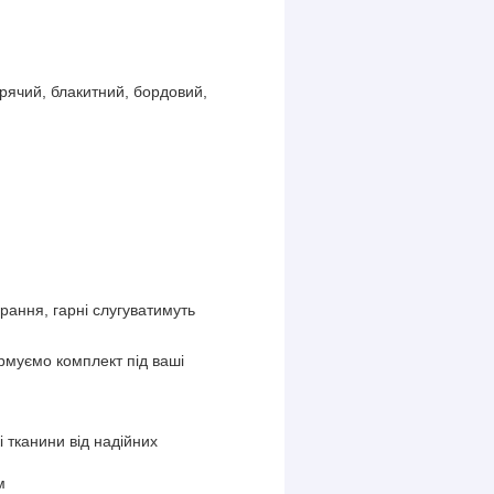
арячий, блакитний, бордовий,
рання, гарні слугуватимуть
рмуємо комплект під ваші
і тканини від надійних
.
м