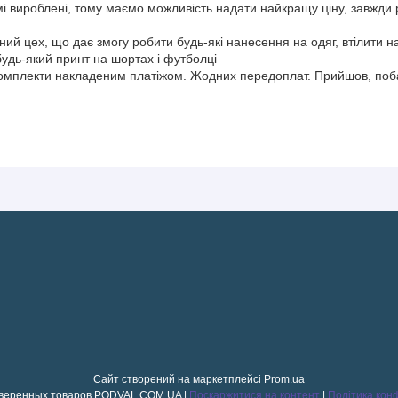
і вироблені, тому маємо можливість надати найкращу ціну, завжди
аний цех, що дає змогу робити будь-які нанесення на одяг, втілити 
будь-який принт на шортах і футболці
комплекти накладеним платіжом. Жодних передоплат. Прийшов, поба
Сайт створений на маркетплейсі
Prom.ua
Магазин проверенных товаров PODVAL.СOM.UA |
Поскаржитися на контент
|
Політика кон