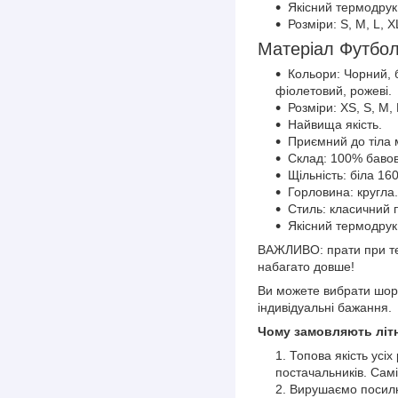
Якісний термодрук
Розміри: S, M, L, X
Матеріал Футбо
Кольори: Чорний, б
фіолетовий, рожеві.
Розміри: ХS, S, M,
Найвища якість.
Приємний до тіла 
Склад: 100% бавов
Щільність: біла 16
Горловина: кругла
Стиль: класичний
Якісний термодрук
ВАЖЛИВО: прати при тем
набагато довше!
Ви можете вибрати шорт
індивідуальні бажання.
Чому замовляють літн
Топова якість усіх
постачальників. Самі
Вирушаємо посилки