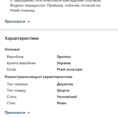
Вирушаємо літні комплекти накладеним платіжом.
Жодних передоплат. Прийшов, побачив, оплатив на
Новій помилці.
Приховати
Характеристики
Основні
Виробник
Sportex
Країна виробник
Україна
Колір
Різні кольори
Користувальницькі характеристики
Тип тканини
Двунітка
Тип товару
Шорти
Стать
Чоловічий
Стан
Нове
Приховати