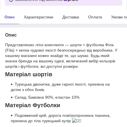
Опис
Характеристики
Доставка
Оплата
Умови п
Опис
Представляємо літні комплекти — шорти + футболка Філа
(Fila) + кепка чудової якості безпосередньо від виробника. У
нашому магазині кожен знайде те, що шукає. Будь-який
значок бренда на вашому одязі, величезний вибір кольорів
шортів і футболок, всі доступні розміри.
Матеріал шортів
Турецька двонитка, дуже гарної якості, приємна на
дотик з обох боків.
Склад: Бавовна 90%, еластан 10%
Матеріал Футболки
Подовжений крій, дорога повітропроникна тканина,
приємна до тіла турецький кулір