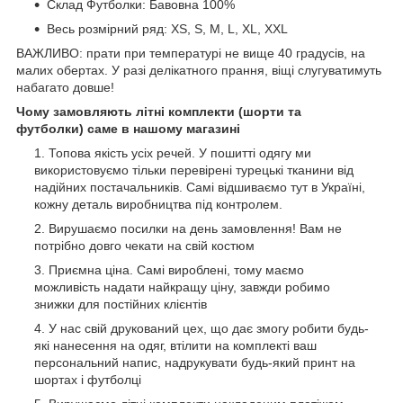
Склад Футболки: Бавовна 100%
Весь розмірний ряд: XS, S, M, L, XL, XXL
ВАЖЛИВО: прати при температурі не вище 40 градусів, на
малих обертах. У разі делікатного прання, віщі слугуватимуть
набагато довше!
Чому замовляють літні комплекти (шорти та
футболки) саме в нашому магазині
Топова якість усіх речей. У пошитті одягу ми
використовуємо тільки перевірені турецькі тканини від
надійних постачальників. Самі відшиваємо тут в Україні,
кожну деталь виробництва під контролем.
Вирушаємо посилки на день замовлення! Вам не
потрібно довго чекати на свій костюм
Приємна ціна. Самі вироблені, тому маємо
можливість надати найкращу ціну, завжди робимо
знижки для постійних клієнтів
У нас свій друкований цех, що дає змогу робити будь-
які нанесення на одяг, втілити на комплекті ваш
персональний напис, надрукувати будь-який принт на
шортах і футболці