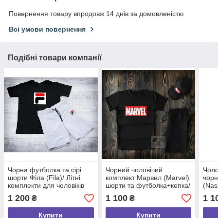
Повернення товару впродовж 14 днів за домовленістю
Всі умови повернення
Подібні товари компанії
Чорна футболка та сірі
Чорний чоловічий
Чоло
шорти Філа (Fila)/ Літні
комплект Марвел (Marvel)
чор
комплекти для чоловіків
шорти та футболка+кепка/
(Nas
Літні комплекти для
комп
1 200
1 100
1 1
₴
₴
чоловіків
Купити
Купити