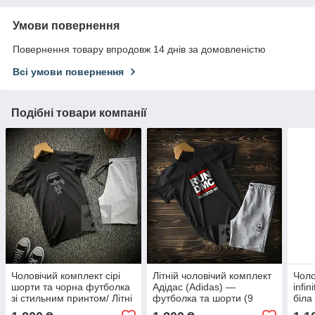
Умови повернення
Повернення товару впродовж 14 днів за домовленістю
Всі умови повернення
Подібні товари компанії
Чоловічий комплект сірі
Літній чоловічий комплект
Чоло
шорти та чорна футболка
Адідас (Adidas) —
infi
зі стильним принтом/ Літні
футболка та шорти (9
біла
комплекти для чоловіків
видів)/ Літні комплекти для
кепк