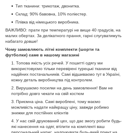
Тип тканини: трикотаж, двонитка.
Склад: 90% бавовна, 10% поліестер.
Плівка від німецького виробника.
ВАЖЛИВО: прати при температурі не вище 40 градусів, на
малих обертах. За делікатного прання, гарні слугуватимуть
набагато довше!
Чому замовляють літні комплекти (шорти та
футболки) саме в нашому магазині
Топова якість усіх речей. У пошитті одягу ми
використовуємо тільки перевірені турецькі тканини від
надійних постачальників. Самі відшиваємо тут в Україні,
кожну деталь виробництва під контролем.
Вирушаємо посилки на день замовлення! Вам не
потрібно довго чекати на свій костюм
Приємна ціна. Самі вироблені, тому маємо
можливість надати найкращу ціну, завжди робимо
знижки для постійних клієнтів
У нас свій друкований цех, що дає змогу робити будь-
які нанесення на одяг, втілити на комплекті ваш
персональний напис, надрукувати будь-який принт на