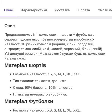
Опис
Характеристики
Доставка
Оплата
Умови п
Опис
Представляємо літні комплекти — шорти + футболка з
серцем чудової якості безпосередньо від виробника.У
наявності 10 різних кольорів (чорний, сірий, бордовий,
антрацит, темно-синій, хакі, жовтий, червоний, білий, синій)
Усі доступні розміри. Можна скомбінувати будь-які комплекти
на ваш смак.
Матеріал шортів
Розміри в наявності: XS, S, M, L, XL, XXL.
Тип тканини: трикотаж, двонитка.
Склад: 90% бавовна, 10% поліестер.
Плівка від німецького виробника.
Матеріал Футболки
Розміри в наявності: XS, S, M, L, XL, XXL.