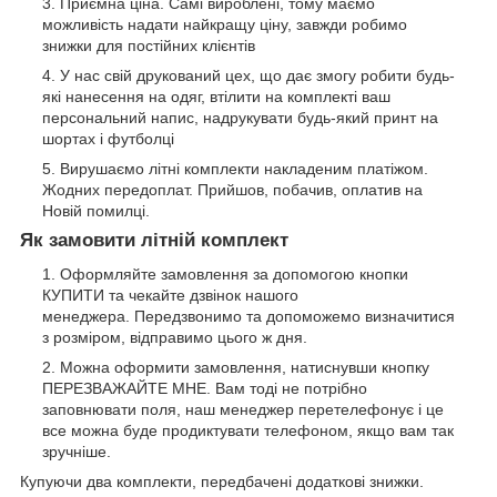
Приємна ціна. Самі вироблені, тому маємо
можливість надати найкращу ціну, завжди робимо
знижки для постійних клієнтів
У нас свій друкований цех, що дає змогу робити будь-
які нанесення на одяг, втілити на комплекті ваш
персональний напис, надрукувати будь-який принт на
шортах і футболці
Вирушаємо літні комплекти накладеним платіжом.
Жодних передоплат. Прийшов, побачив, оплатив на
Новій помилці.
Як замовити літній комплект
Оформляйте замовлення за допомогою кнопки
КУПИТИ та чекайте дзвінок нашого
менеджера. Передзвонимо та допоможемо визначитися
з розміром, відправимо цього ж дня.
Можна оформити замовлення, натиснувши кнопку
ПЕРЕЗВАЖАЙТЕ МНЕ. Вам тоді не потрібно
заповнювати поля, наш менеджер перетелефонує і це
все можна буде продиктувати телефоном, якщо вам так
зручніше.
Купуючи два комплекти, передбачені додаткові знижки.