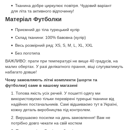
Тканина добре циркулює повітря. Чудовий варіант
для літа та активного відпочинку!
Матеріал Футболки
Приємний до тіла турецький кулір
Склад тканини: 100% бавовна (кулір)
Весь розмірний ряд: XS, S, M, L, XL, XXL
Без логотипа
ВАЖЛИВО: прати при температурі не вище 40 градусів, на
малих обертах. У разі делікатного прання, віщі слугуватимуть
набагато довше!
Чому замовляють літні комплекти (шорти та
футболки) саме в нашому магазині
Топова якість усіх речей. У пошитті одягу ми
використовуємо тільки перевірені турецькі тканини від
надійних постачальників. Самі відшиваємо тут в Україні,
кожну деталь виробництва під контролем.
Вирушаємо посилки на день замовлення! Вам не
потрібно довго чекати на свій костюм