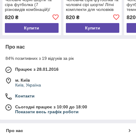
сіра футболка (7
чоловічі сірі шорти/ Літні
футб
різновидів комбінацій)/
комплекти для чоловіків
темн
Літні комплекти для
комп
820
820
820
₴
₴
чоловіків без принтів
Купити
Купити
Про нас
84% позитивних з 19 відгуків за рік
Працює з 28.01.2016
м. Київ
Київ, Україна
Контакти
Сьогодні працює з 10:00 до 18:00
Показати весь графік роботи
Про нас