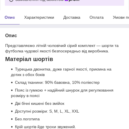
Опис
Характеристики
Доставка
Оплата
Умови п
Опис
Представляємо літній чоловічий сірий комплект — шорти та
футболка чудової якості безпосередньо від виробника.
Матеріал шортів
Турецька двонитка, дуже гарної якості, приємна на
дотик з обох боків
Склад тканини: 90% бавовна, 10% поліестер
Пояс із гумкою + надійний шнурок для регулювання
розміру в поясі
Дві бічні кишені без змійок
Доступні розміри: S, M, L, XL, XXL
Без логотипа
Крій шортів йде трохи звужений.