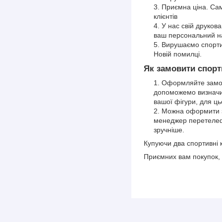
Приємна ціна. Сам
клієнтів
У нас свій друков
ваш персональний на
Вирушаємо спорти
Новій помилці.
Як замовити спорт
Оформляйте замов
допоможемо визначит
вашої фігури, для ць
Можна оформити з
менеджер перетелеф
зручніше.
Купуючи два спортивні 
Приємних вам покупок, 