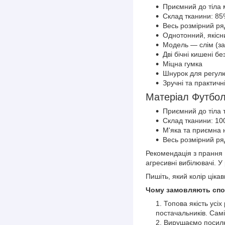
Приємний до тіла 
Склад тканини: 85
Весь розмірний ряд
Однотонний, якісн
Модель — слім (за
Дві бічні кишені бе
Міцна гумка
Шнурок для регулю
Зручні та практичн
Матеріал Футбо
Приємний до тіла 
Склад тканини: 1
М'яка та приємна 
Весь розмірний ряд
Рекомендація з прання 
агресивні вибілювачі. У
Пишіть, який колір цік
Чому замовляють спор
Топова якість усіх
постачальників. Самі
Вирушаємо посилки