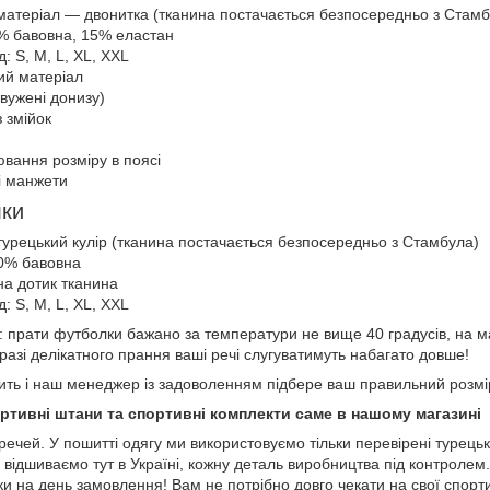
матеріал — двонитка (тканина постачається безпосередньо з Стамб
% бавовна, 15% еластан
: S, M, L, XL, XXL
ий матеріал
вужені донизу)
з змійок
вання розміру в поясі
і манжети
лки
турецький кулір (тканина постачається безпосередньо з Стамбула)
00% бавовна
на дотик тканина
: S, M, L, XL, XXL
: прати футболки бажано за температури не вище 40 градусів, на 
 разі делікатного прання ваші речі слугуватимуть набагато довше!
авить і наш менеджер із задоволенням підбере ваш правильний розм
тивні штани та спортивні комплекти саме в нашому магазині
 речей. У пошитті одягу ми використовуємо тільки перевірені турецьк
 відшиваємо тут в Україні, кожну деталь виробництва під контролем
 на день замовлення! Вам не потрібно довго чекати на свої спорт