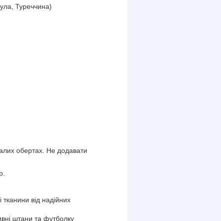
ула, Туреччина)
малих обертах. Не додавати
ір.
і тканини від надійних
.
ивні штани та футболку