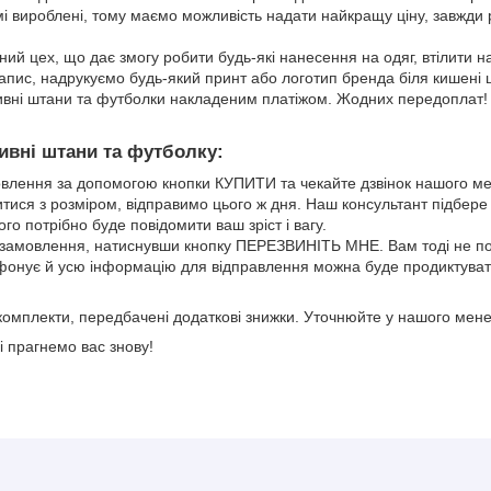
і вироблені, тому маємо можливість надати найкращу ціну, завжди
аний цех, що дає змогу робити будь-які нанесення на одяг, втілити 
пис, надрукуємо будь-який принт або логотип бренда біля кишені ш
вні штани та футболки накладеним платіжом. Жодних передоплат!
ивні штани та футболку:
лення за допомогою кнопки КУПИТИ та чекайте дзвінок нашого м
ися з розміром, відправимо цього ж дня. Наш консультант підбере
ого потрібно буде повідомити ваш зріст і вагу.
амовлення, натиснувши кнопку ПЕРЕЗВИНІТЬ МНЕ. Вам тоді не по
онує й усю інформацію для відправлення можна буде продиктуват
комплекти, передбачені додаткові знижки. Уточнюйте у нашого мен
і прагнемо вас знову!