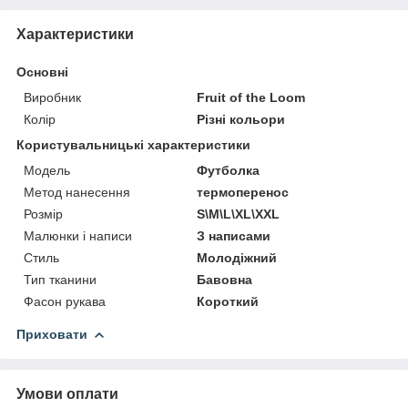
Характеристики
Основні
Виробник
Fruit of the Loom
Колір
Різні кольори
Користувальницькі характеристики
Модель
Футболка
Метод нанесення
термоперенос
Розмір
S\M\L\XL\XXL
Малюнки і написи
З написами
Стиль
Молодіжний
Тип тканини
Бавовна
Фасон рукава
Короткий
Приховати
Умови оплати