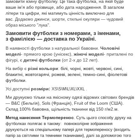
замовити іємну футболку. Це така футболка, на якій буде
ваше ім'я або прізвище, або дата народження. В загалом
літери та цифри, які матимуть цінність виключно для
вас.
Додаємо джинси, шорти, стильні окуляри — чудовий
образ міського "лука".
Замовити футболки з номерами, з іменами,
з фамілією — доставка по Україні.
В наявності футболки з натуральної бавовни.
Чоловічі
моделі
- прямого крою (унісекс),
жіночі моделі
- приталені по
фігурі, є
дитячі футболки
(от 2-х до 12 лет).
На вибір є
різні кольори
:
білі, чорні, жовті, червоні, сині,
блакитні, жовтогарячі, рожеві, зелені, темно-сині, фіолетові
футболки.
Усі доступні
розміри:
XS\
.
S\M\L\XL\XXL
Ми друкуємо тільки на якісному одязі відомих світових брендів
— B&C (Бельгія), Sols (Франція), Fruit of the Loom (США).
Склад 100% бавовна, щільність тканини від 150 г/м2.м.
Термоперенос
Метод нанесення
.
Суть цього способу друку на
футболках полягає в такому: повноколірне зображення
друкуються на спеціальному папері для термопереносу (входить
папір за світлими та темними тканинами), далі за допомогою того