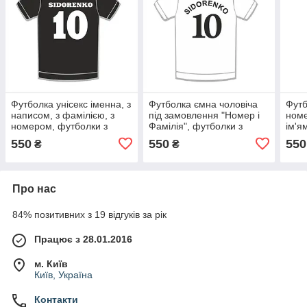
Футболка унісекс іменна, з
Футболка ємна чоловіча
Футб
написом, з фамілією, з
під замовлення "Номер і
номе
номером, футболки з
Фамілія", футболки з
ім'я
печаткою імені та номери
номерами та прізвищеми
дато
550
550
550
₴
₴
на замовлення
з друком
Про нас
84% позитивних з 19 відгуків за рік
Працює з 28.01.2016
м. Київ
Київ, Україна
Контакти