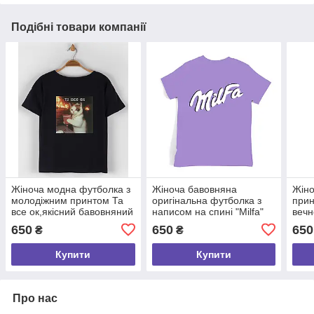
Подібні товари компанії
Жіноча модна футболка з
Жіноча бавовняна
Жіно
молодіжним принтом Та
оригінальна футболка з
прин
все ок,якісний бавовняний
написом на спині "Milfa"
вечн
одяг розмір S
(Мілфа), 100% бавовна,
баво
650
650
650
₴
₴
розмір S
Купити
Купити
Про нас