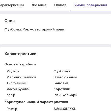
арактеристики
Доставка
Оплата
Умови повернення
Опис
Футболка Рок жовтогарячий принт
Характеристики
Основні атрибути
Модель
Футболка
Малюнки і написи
З малюнками
Тип тканини
Бавовна
Фасон рукава
Короткий
Колір
Різні кольори
Користувальницькі характеристики
Розмір
S\M\L\XL\XXL