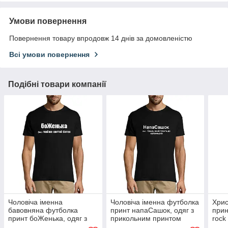
Умови повернення
Повернення товару впродовж 14 днів за домовленістю
Всі умови повернення
Подібні товари компанії
Чоловіча іменна
Чоловіча іменна футболка
Хрис
бавовняна футболка
принт напаСашок, одяг з
прин
принт боЖенька, одяг з
прикольним принтом
rock
прикольним принтом
розмір S
прав