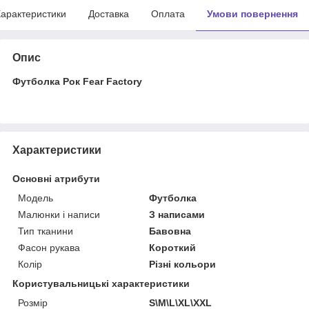
арактеристики
Доставка
Оплата
Умови повернення
Опис
Футболка Рок Fear Factory
Характеристики
Основні атрибути
Модель
Футболка
Малюнки і написи
З написами
Тип тканини
Бавовна
Фасон рукава
Короткий
Колір
Різні кольори
Користувальницькі характеристики
Розмір
S\M\L\XL\XXL