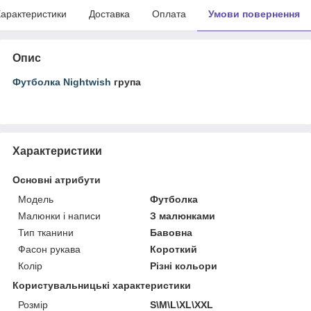
арактеристики
Доставка
Оплата
Умови повернення
Опис
Футболка Nightwish
група
Характеристики
Основні атрибути
Модель
Футболка
Малюнки і написи
З малюнками
Тип тканини
Бавовна
Фасон рукава
Короткий
Колір
Різні кольори
Користувальницькі характеристики
Розмір
S\M\L\XL\XXL