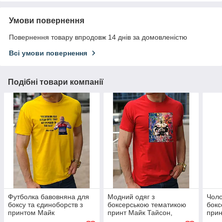
Умови повернення
Повернення товару впродовж 14 днів за домовленістю
Всі умови повернення
Подібні товари компанії
Футболка бавовняна для
Модний одяг з
Чоло
боксу та єдиноборств з
боксерською тематикою
бокс
принтом Майк
принт Майк Тайсон,
прин
Тайсон,одяг боксерською
бавовняна футболка з
футб