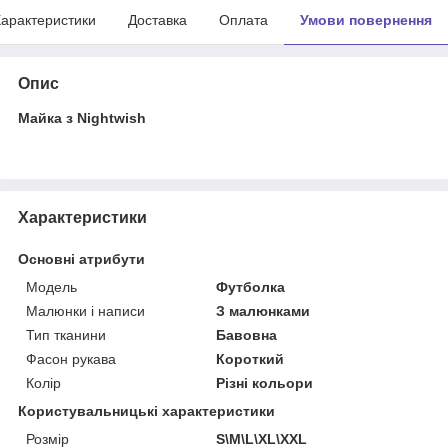
арактеристики
Доставка
Оплата
Умови повернення
Опис
Майка з Nightwish
Характеристики
Основні атрибути
Модель
Футболка
Малюнки і написи
З малюнками
Тип тканини
Бавовна
Фасон рукава
Короткий
Колір
Різні кольори
Користувальницькі характеристики
Розмір
S\M\L\XL\XXL