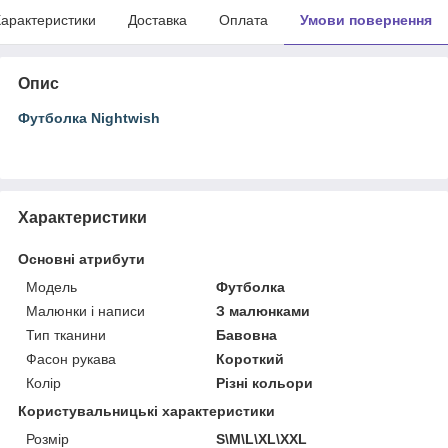
арактеристики
Доставка
Оплата
Умови повернення
Опис
Футболка Nightwish
Характеристики
Основні атрибути
Модель
Футболка
Малюнки і написи
З малюнками
Тип тканини
Бавовна
Фасон рукава
Короткий
Колір
Різні кольори
Користувальницькі характеристики
Розмір
S\M\L\XL\XXL