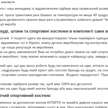
і манжети
авить і наш менеджер із задоволенням підбере ваш правильний розм
я: прати трикотажні речі бажано за температури не вище 40 градус
У разі делікатного прання ваші речі слугуватимуть набагато довше!
ції виробу.
уді, штани та спортивні костюми в комплекті саме 
 речей. У пошитті одягу ми використовуємо тільки перевірені турецьк
 відшиваємо тут в Україні, кожну деталь виробництва під контролем.
— це наша репутація як виробника
 на день замовлення! Вам не потрібно довго чекати на свій спорт
і вироблені, тому маємо можливість надати найкращу ціну, завжди
аний цех, що дає змогу робити будь-які нанесення на одяг, втілити
 надрукуємо будь-який принт або логотип бренда на грудях, на спин
а спортивні штани накладеним платежом. Жодних передоплат! Прий
оможе підібрати розмір так, щоб вам 100% все дісталося
мо на одяг будь-який значок бренда або ваш персональний логотип
вічий спортивний костюм:
лення за допомогою кнопки КУПИТИ та чекайте дзвінок нашого м
ися з розміром, відправимо цього ж дня. Наш консультант підбере