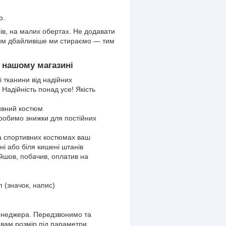
ір.
ів, на малих обертах. Не додавати
 Чим дбайливіше ми стираємо — тим
в нашому магазині
і тканини від надійних
 Надійність понад усе! Якість
ивний костюм
 робимо знижки для постійних
 на спортивних костюмах ваш
і або біля кишені штанів
шов, побачив, оплатив на
 (значок, напис)
енеджера. Передзвонимо та
 вам розмір під параметри