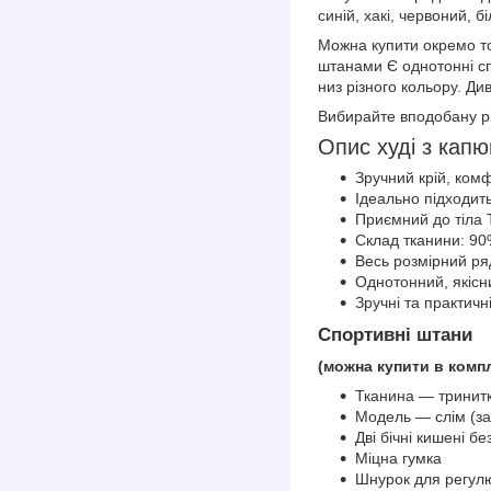
синій, хакі, червоний, бі
Можна купити окремо то
штанами Є однотонні сп
низ різного кольору. Див
Вибирайте вподобану р
Опис худі з кап
Зручний крій, ком
Ідеально підходит
Приємний до тіла 
Склад тканини: 90
Весь розмірний ряд
Однотонний, якісн
Зручні та практичн
Спортивні штани
(можна купити в компл
Тканина — тринитк
Модель — слім (за
Дві бічні кишені бе
Міцна гумка
Шнурок для регулю