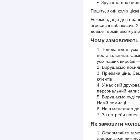
Зручні та практичн
Пишіть, який колір цік
Рекомендація для пранн
агресивні вибілювачі. 
довше термін експлуата
Чому замовляють х
Топова якість усіх
постачальників. Самі
усіх наших виробів 
Вирушаємо посилки
Приємна ціна. Сам
клієнтів
У нас свій друков
персональний напис,
Вирушаємо худі т
Новій помилці.
Наш менеджер доп
За потреби нанесе
Як замовити чоло
Оформляйте замов
допоможемо визначит