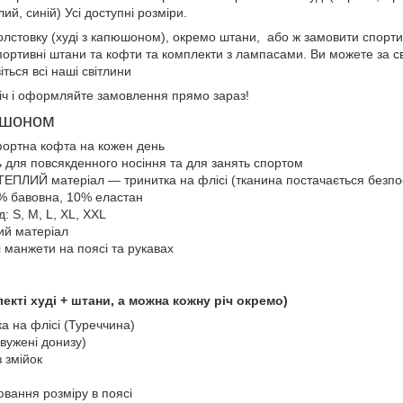
лий, синій) Усі доступні розміри.
лстовку (худі з капюшоном), окремо штани, або ж замовити спортив
ортивні штани та кофти та комплекти з лампасами. Ви можете за с
іться всі наші світлини
іч і оформляйте замовлення прямо зараз!
юшоном
фортна кофта на кожен день
ь для повсякденного носіння та для занять спортом
ТЕПЛИЙ матеріал — тринитка на флісі (тканина постачається безп
% бавовна, 10% еластан
: S, M, L, XL, XXL
ий матеріал
і манжети на поясі та рукавах
екті худі + штани, а можна кожну річ окремо)
а на флісі (Туреччина)
вужені донизу)
з змійок
вання розміру в поясі