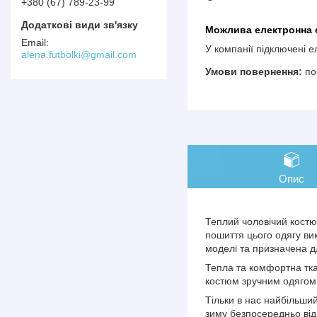
+380 (67) 789-23-99
У компанії підключені 
alena.futbolki@gmail.com
по
Опис
Теплий чоловічий костюм
пошиття цього одягу вик
моделі та призначена д
Тепла та комфортна тка
костюм зручним одягом
Тільки в нас найбільший
зиму безпосередньо від 