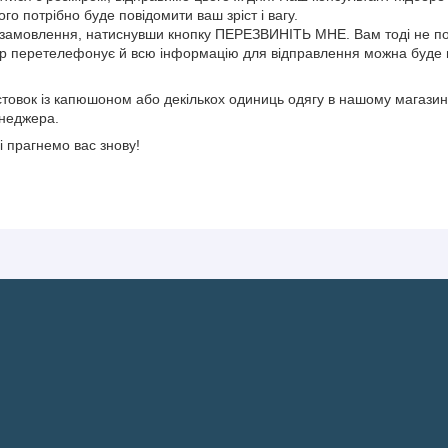
ого потрібно буде повідомити ваш зріст і вагу.
амовлення, натиснувши кнопку ПЕРЕЗВИНІТЬ МНЕ. Вам тоді не п
р перетелефонує й всю інформацію для відправлення можна буде
лстовок із капюшоном або декількох одиниць одягу в нашому магазин
неджера.
і прагнемо вас знову!