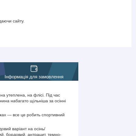
даючи сайту.
Інформація для замовлення
на утеплена, на флісі. Під час
нина набагато щільніша за осінні
зках — все це робить спортивний
овий варіант на осінь/
рий, бордовий, антрацит, темно-