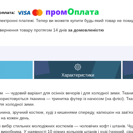
електронні платежі. Тепер ви можете купити будь-який товар не поки
вернення товару протягом 14 днів
за домовленістю
Характеристики
 — чудовий варіант для осінніх вечорів і для холодної зими. Ткани
ористовується тканина — тринитка футер із начосом (на флісі). Тка
ля холодної зими.
нина, зручний костюм, худі з кишенями спереду, капюшон на зав'я
 на кожен день.
 вибір стильних молодіжних костюмів — чоловічих кофт і штанів. Чуд
виробника. У наявності 10 різних кольорів штанів і худі (чорний, сі