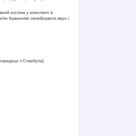
ний костюм у комплекті зі
воїм бажанням скомбінувати верх і
осередньо з Стамбула)