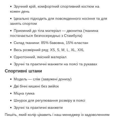
Зручний крій, комфортний спортивний костюм на
кожен день
Ідеально підходить для повсякденного носіння та для
занять спортом
Приємний до тіла матеріал — двонитка (тканина
постачається безпосередньо з Стамбула)
Склад тканини: 85% бавовна, 15% еластан
Весь розмірний ряд: XS, S, M, L, XL, XXL
Однотонний, якісний матеріал
Зручні та практичні манжети на поясі та рукавах
Спортивні штани
Модель — слім (завужені донизу)
Дві бічні кишені без змійок
Міцна гумка
Шнурок для регулювання розміру в поясі
Зручні та практичні манжети
Пишіть, який колір цікавить і наш менеджер із задоволенням