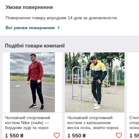
Умови повернення
Повернення товару впродовж 14 днів за домовленістю
Всі умови повернення
Подібні товари компанії
Чоловічий спортивний
Чоловічий спортивний
Стил
костюм Nike (найк) —
костюм з капюшоном
спор
бордове худі та чорні
весна осінь, жовто-чорна
осін
штани/Весна-осінь
худі та чорні штани від
та ч
1 550
1 550
1 5
₴
₴
виробника розмір S
розм