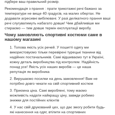
підбере ваш правильний розмір.
Рекомендація з прання : прати трикотажні речі бажано за
температури не вище 40 градусів, на малих обертах. Не
додавати агресивні вибілювачі. У разі делікатного прання ваші
речі слугуватимуть набагато довше! Чим дбайливіше ми
стираємо — тим довше термін експлуатації виробу.
Чому замовляють спортивні костюми саме в
нашому магазині
Топова якість усіх речей. У пошитті одягу ми
використовуємо тільки перевірені турецькі тканини від
надійних постачальників. Самі відшиваємо тут в Україні,
кожну деталь виробництва під контролем. Надійність
понад усе! Якість усіх наших виробів — це наша
репутація як виробника
Вирушаємо посилки на день замовлення! Вам не
потрібно довго чекати на свій спортивний костюм
Приємна ціна. Самі вироблені, тому маємо
можливість надати найкращу ціну, завжди робимо
знижки для постійних клієнтів
У нас свій друкований цех, що дає змогу робити будь-
які нанесення на одяг, втілити на спортивних