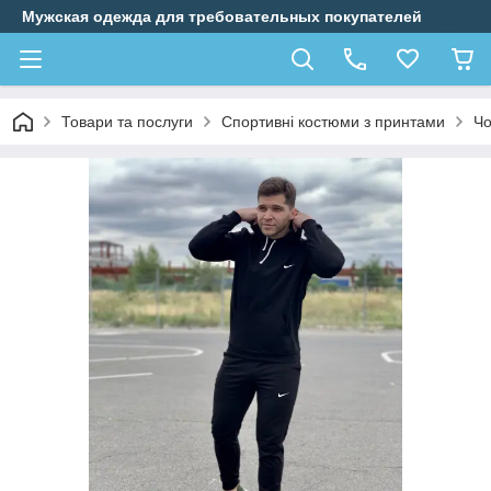
Мужская одежда для требовательных покупателей
Товари та послуги
Спортивні костюми з принтами
Чо