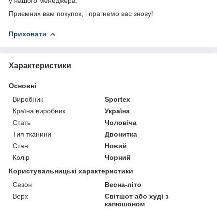
у нашого менеджера.
Приємних вам покупок, і прагнемо вас знову!
Приховати
Характеристики
Основні
Виробник
Sportex
Країна виробник
Україна
Стать
Чоловіча
Тип тканини
Двонитка
Стан
Новий
Колір
Чорний
Користувальницькі характеристики
Сезон
Весна-літо
Верх
Світшот або худі з
капюшоном