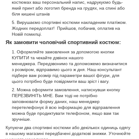
костюмах ваш персональний напис, надрукуємо будь-
який принт або логотип бренда на грудях, на спині або
біля кишені штанів
Вирушаємо спортивні костюми накладеним платіжом.
Жодних передоплат! Прийшов, побачив, оплатив на
Новій помилці.
Як замовити чоловічий спортивний костюм:
Оформляйте замовлення за допомогою кнопки
КУПИТИ та чекайте дзвінок нашого
менеджера. Передзвонимо та допоможемо визначитися
з розміром, відправимо цього ж дня. Наш консультант
підбере вам розмір під параметри вашої фігури, для
цього потрібно буде повідомити ваш зріст і вагу.
Можна оформити замовлення, натиснувши кнопку
ПЕРЕЗВИНІТЬ МНЕ. Вам тоді не потрібно
заповнювати форму даних, наш менеджер
перетелефонує й всю інформацію для відправлення
можна буде продиктувати телефоном, якщо вам так
зручніше.
Купуючи два спортивні костюми або декількох одиниць одягу
в нашому магазині передбачені додаткові знижки. Уточнюйте