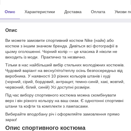
Опис
Характеристики
Доставка
Оплата
Умови п
Опис
Ви можете замовити спортивний костюм Nike (найк) або
костюм з іншим значком бренда. Дивіться всі фотографії в
цьому оголошенні. Чорний колір — це класика й ніколи не
виходить із моди. Практично та незвично.
Тільки в нас найбільший вибір стильних молодіжних костюмів.
Чудовий варіант на весну/літо/теплу осінь безпосередньо від
виробника. У наявності 10 різних кольорів штанів і худі
(чорний, сірий, бордовий, антрацит, темно-синій, хакі, жовтий,
червоний, білий, синій) Усі доступні розміри.
Під час вибору спортивного костюма можна скомбінувати
верх і він різного кольору на ваш смак. Є однотонні спортивні
штани та кофти та комплекти з лампасами.
Вибирайте вподобану річ і оформляйте замовлення прямо
зараз!
Опис спортивного костюма