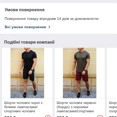
Умови повернення
Повернення товару впродовж 14 днів за домовленістю
Всі умови повернення
Подібні товари компанії
Шорти чоловічі чорні з
Шорти чоловічі червоні
Шорт
білими лампасами/
(бордо) з чорними
чор
спортивні чоловічі
лампасами/спортивні
спор
костюми на літо
чоловічі костюми на літо
кост