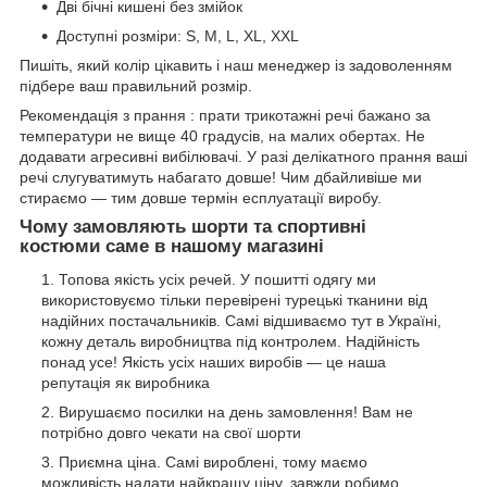
Дві бічні кишені без змійок
Доступні розміри: S, M, L, XL, XXL
Пишіть, який колір цікавить і наш менеджер із задоволенням
підбере ваш правильний розмір.
Рекомендація з прання : прати трикотажні речі бажано за
температури не вище 40 градусів, на малих обертах. Не
додавати агресивні вибілювачі. У разі делікатного прання ваші
речі слугуватимуть набагато довше! Чим дбайливіше ми
стираємо — тим довше термін есплуатації виробу.
Чому замовляють шорти та спортивні
костюми саме в нашому магазині
Топова якість усіх речей. У пошитті одягу ми
використовуємо тільки перевірені турецькі тканини від
надійних постачальників. Самі відшиваємо тут в Україні,
кожну деталь виробництва під контролем. Надійність
понад усе! Якість усіх наших виробів — це наша
репутація як виробника
Вирушаємо посилки на день замовлення! Вам не
потрібно довго чекати на свої шорти
Приємна ціна. Самі вироблені, тому маємо
можливість надати найкращу ціну, завжди робимо