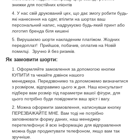
знижки для постійних клієнтів
У нас свій друкований цех, що дає змогу робити будь-
які нанесення на одяг, втілити на шортах ваш
персональний напис, надрукуємо будь-який принт або
логотип бренда біля кишені
Вирушаємо шорти накладеним платіжом. Жодних
передоплат! Прийшов, побачив, оплатив на Новій
помилці. Зручно й без ризиків.
Як замовити шорти:
Оформляйте замовлення за допомогою кнопки
КУПИТИ та чекайте дзвінок нашого
менеджера. Передзвонимо та допоможемо визначитися
з розміром, відправимо цього ж дня. Наш консультант
підбере вам розмір під параметри вашої фігури, для
цього потрібно буде повідомити ваш зріст і вагу.
Можна оформити замовлення, натиснувши кнопку
ПЕРЕЗВАЖАЙТЕ МНЕ. Вам тоді не потрібно
заповнювати форму даних, наш менеджер
перетелефонує й всю інформацію для відправлення
можна буде продиктувати телефоном, якщо вам так
зручніше.