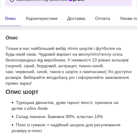
Опис
Характеристики
Доставка
Оплата
Умови п
Опис
Тільки в нас найбільший вибір літніх шортів і футболок на
будь-який смак. Чудовий варіант на весну/літо/теплу осінь
безпосередньо від виробника. У наявності 10 різних кольорів
(чорний, сірий, бордовий, антрацит, темно-синій,
хакі, червоний, синій, також є шорти з лампасами) Усі доступні
розміри. Вибирайте вподобану річ і оформляйте замовлення
прямо зараз!
Опис шорт
Турецька двонитка, дуже гарної якості, приємна на
дотик з обох боків
Склад тканини: Бавовна 90%, еластан 10%
Пояс із гумкою + надійний шнурок для регулювання
розміру в поясі