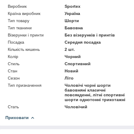
Виробник
Sportex
Країна виробник
Україна
Тип товару
Шорти
Тип тканини
Бавовна
Візерунки і принти
Без візерунків і принтів
Посадка
Середня посадка
Кількість кишень
2 шт.
Колір
Чорний
Стиль
Спортивний
Стан
Новий
Сезон
Літо
Тип призначення
Чоловічі чорні шорти
бавовняні класичні
повсякденні, літні спортивні
шорти однотонні трикотажні
Стать
Чоловічий
Приховати