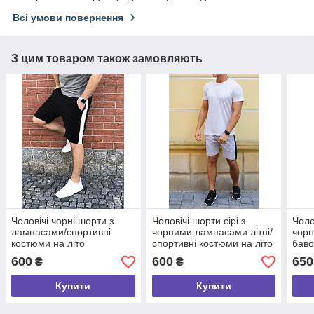
Всі умови повернення
З цим товаром також замовляють
Чоловічі чорні шорти з
Чоловічі шорти сірі з
Чоло
лампасами/спортивні
чорними лампасами літні/
чор
костюми на літо
спортивні костюми на літо
баво
шорт
600
600
650
₴
₴
Купити
Купити