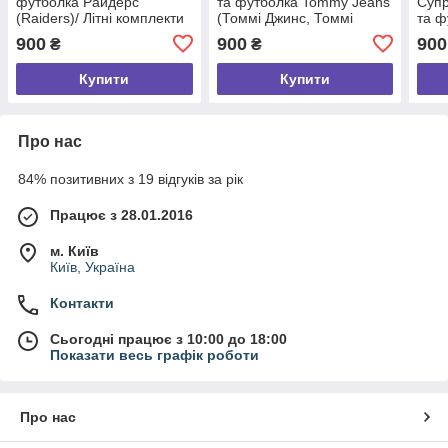
футболка Райдерс
та футболка Tommy Jeans
Супр
(Raiders)/ Літні комплекти
(Томмі Джинс, Томмі
та ф
для чоловіків
Хілфігер)/ Літні комплекти
комп
900
900
900
₴
₴
для чоловіків
Купити
Купити
Про нас
84% позитивних з 19 відгуків за рік
Працює з 28.01.2016
м. Київ
Київ, Україна
Контакти
Сьогодні працює з 10:00 до 18:00
Показати весь графік роботи
Про нас