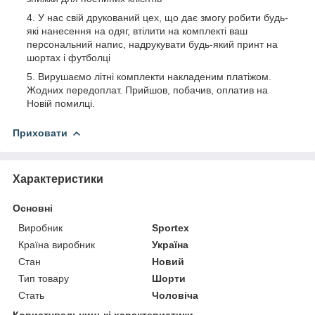
У нас свій друкований цех, що дає змогу робити будь-
які нанесення на одяг, втілити на комплекті ваш
персональний напис, надрукувати будь-який принт на
шортах і футболці
Вирушаємо літні комплекти накладеним платіжом.
Жодних передоплат. Прийшов, побачив, оплатив на
Новій помилці.
Приховати
Характеристики
Основні
Виробник
Sportex
Країна виробник
Україна
Стан
Новий
Тип товару
Шорти
Стать
Чоловіча
Користувальницькі характеристики