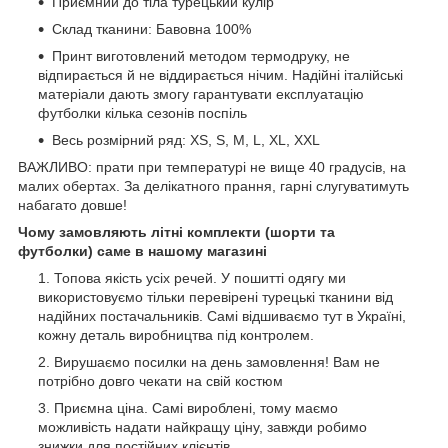
Приємний до тіла турецький кулір
Склад тканини: Бавовна 100%
Принт виготовлений методом термодруку, не
відпирається й не віддирається нічим. Надійні італійські
матеріали дають змогу гарантувати експлуатацію
футболки кілька сезонів поспіль
Весь розмірний ряд: XS, S, M, L, XL, XXL
ВАЖЛИВО: прати при температурі не вище 40 градусів, на
малих обертах. За делікатного прання, гарні слугуватимуть
набагато довше!
Чому замовляють літні комплекти (шорти та
футболки) саме в нашому магазині
Топова якість усіх речей. У пошитті одягу ми
використовуємо тільки перевірені турецькі тканини від
надійних постачальників. Самі відшиваємо тут в Україні,
кожну деталь виробництва під контролем.
Вирушаємо посилки на день замовлення! Вам не
потрібно довго чекати на свій костюм
Приємна ціна. Самі вироблені, тому маємо
можливість надати найкращу ціну, завжди робимо
знижки для постійних клієнтів