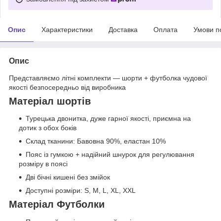
Опис
Характеристики
Доставка
Оплата
Умови п
Опис
Представляємо літні комплекти — шорти + футболка чудової
якості безпосередньо від виробника
Матеріал шортів
Турецька двонитка, дуже гарної якості, приємна на
дотик з обох боків
Склад тканини: Бавовна 90%, еластан 10%
Пояс із гумкою + надійний шнурок для регулювання
розміру в поясі
Дві бічні кишені без змійок
Доступні розміри: S, M, L, XL, XXL
Матеріал Футболки