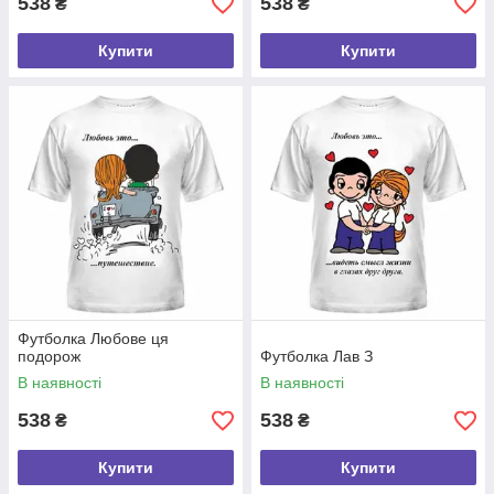
538
538
₴
₴
Купити
Купити
Футболка Любове ця
подорож
Футболка Лав З
В наявності
В наявності
538
538
₴
₴
Купити
Купити