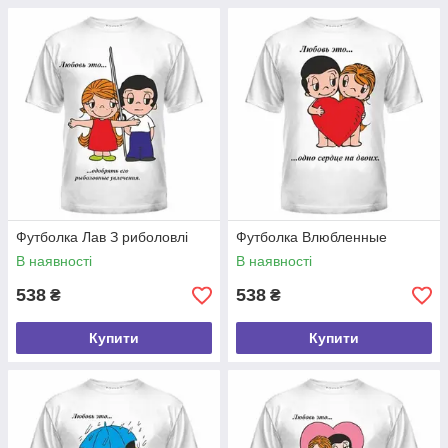
Футболка Лав З риболовлі
Футболка Влюбленные
В наявності
В наявності
538
538
₴
₴
Купити
Купити